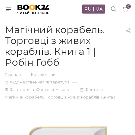
0
RU
|
UA
Магічний корабель.
Торговці з живих
кораблів. Книга 1 |
Робін Гобб
—
—
Главная
Каталог книг
—
📒 Художественная литература
—
—
👽 Фантастика. Фэнтези. Ужасы
🦉 Фэнтези
Магічний корабель. Торговці з живих кораблів. Книга 1