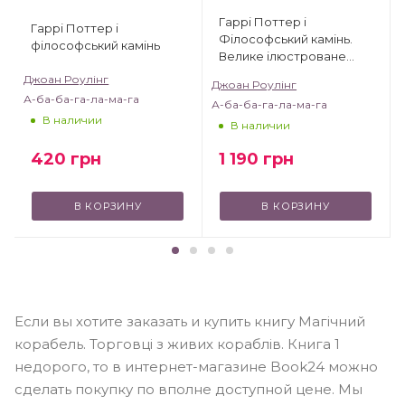
Гаррі Поттер і
Гаррі Поттер і
Філософський камінь.
філософський камінь
Велике ілюстроване
видання
Джоан Роулінг
Джоан Роулінг
А-ба-ба-га-ла-ма-га
А-ба-ба-га-ла-ма-га
В наличии
В наличии
420
грн
1 190
грн
В КОРЗИНУ
В КОРЗИНУ
Если вы хотите заказать и купить книгу Магічний
корабель. Торговці з живих кораблів. Книга 1
недорого, то в интернет-магазине Book24 можно
сделать покупку по вполне доступной цене. Мы