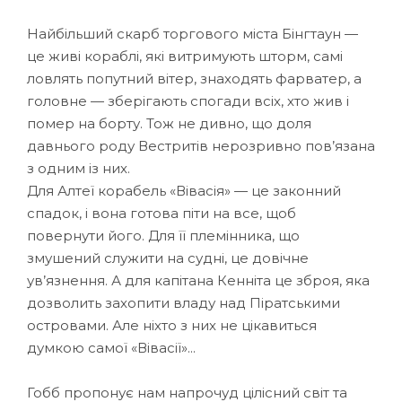
Найбільший скарб торгового міста Бінгтаун —
це живі кораблі, які витримують шторм, самі
ловлять попутний вітер, знаходять фарватер, а
головне — зберігають спогади всіх, хто жив і
помер на борту. Тож не дивно, що доля
давнього роду Вестритів нерозривно пов’язана
з одним із них.
Для Алтеї корабель «Вівасія» — це законний
спадок, і вона готова піти на все, щоб
повернути його. Для її племінника, що
змушений служити на судні, це довічне
ув’язнення. А для капітана Кенніта це зброя, яка
дозволить захопити владу над Піратськими
островами. Але ніхто з них не цікавиться
думкою самої «Вівасії»...
Гобб пропонує нам напрочуд цілісний світ та