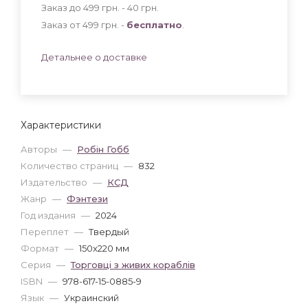
Заказ до 499 грн. - 40
грн
.
Заказ от 499 грн. -
бесплатно
.
Детальнее о доставке
Характеристики
Авторы
—
Робін Гобб
Количество страниц
—
832
Издательство
—
КСД
Жанр
—
Фэнтези
Год издания
—
2024
Переплет
—
Твердый
Формат
—
150x220 мм
Серия
—
Торговці з живих кораблів
ISBN
—
978-617-15-0885-9
Язык
—
Украинский