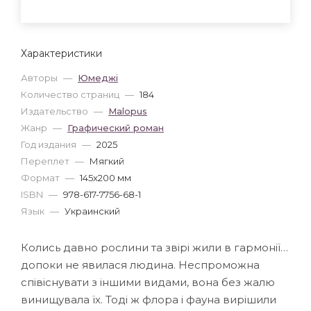
Характеристики
Авторы
—
Юмеджі
Количество страниц
—
184
Издательство
—
Malopus
Жанр
—
Графический роман
Год издания
—
2025
Переплет
—
Мягкий
Формат
—
145x200 мм
ISBN
—
978-617-7756-68-1
Язык
—
Украинский
Колись давно рослини та звірі жили в гармонії…
допоки не явилася людина. Неспроможна
співіснувати з іншими видами, вона без жалю
винищувала їх. Тоді ж флора і фауна вирішили