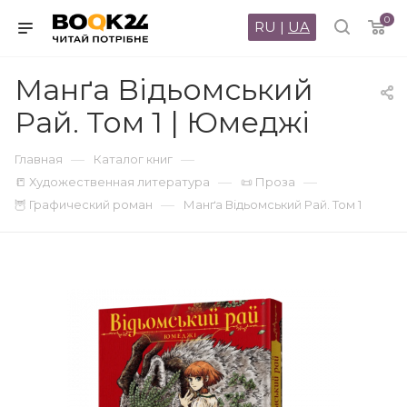
0
RU
|
UA
Манґа Відьомський
Рай. Том 1 | Юмеджі
—
—
Главная
Каталог книг
—
—
📒 Художественная литература
📜 Проза
—
🦉 Графический роман
Манґа Відьомський Рай. Том 1