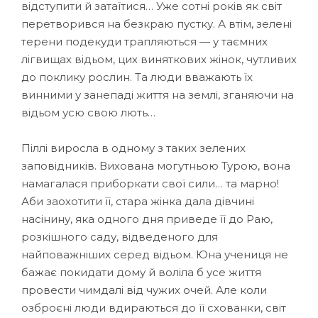
відступити й затаїтися… Уже сотні років як світ
перетворився на безкраю пустку. А втім, зелені
терени подекуди трапляються — у таємних
лігвищах відьом, цих виняткових жінок, чутливих
до поклику рослин. Та люди вважають їх
винними у занепаді життя на землі, зганяючи на
відьом усю свою лють…
Піллі виросла в одному з таких зелених
заповідників. Вихована могутньою Турою, вона
намагалася приборкати свої сили… та марно!
Аби заохотити її, стара жінка дала дівчині
насінину, яка одного дня приведе її до Раю,
розкішного саду, відведеного для
найповажніших серед відьом. Юна учениця не
бажає покидати дому й воліла б усе життя
провести чимдалі від чужих очей. Але коли
озброєні люди вдираються до її схованки, світ