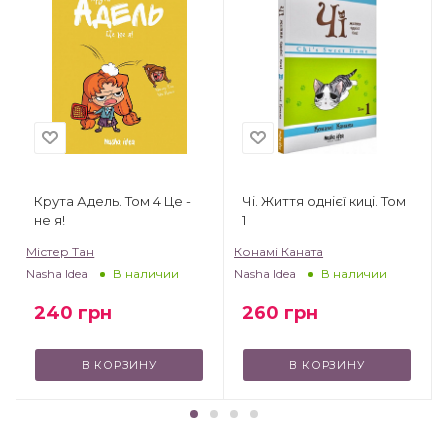
Крута Адель. Том 4 Це -
Чі. Життя однієї киці. Том
не я!
1
Містер Тан
Конамі Каната
Nasha Idea
Nasha Idea
В наличии
В наличии
240
грн
260
грн
В КОРЗИНУ
В КОРЗИНУ