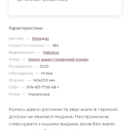
Характеристики
Автори
—
Юмеджі
Кількість сторінок
—
184
Видавництво
—
Malopus
Жанр
—
Книги жанру графічний роман
Рік видання
—
2025
Обкладинка
—
М'яка
Формат
—
145x200 мм
ISBN
—
978-617-7756-68-1
Мова
—
Українська
Колись давно рослини та звірі жили в гармонії…
допоки не явилася людина. Неспроможна
співіснувати з іншими видами, вона без жалю