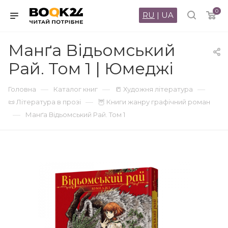
0
RU
|
UA
Манґа Відьомський
Рай. Том 1 | Юмеджі
—
—
—
Головна
Каталог книг
📒 Художня література
—
📜 Література в прозі
🦉 Книги жанру графічний роман
—
Манґа Відьомський Рай. Том 1