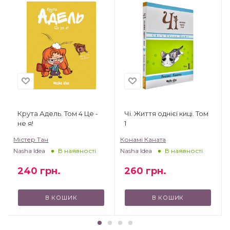
Крута Адель. Том 4 Це -
Чі. Життя однієї киці. Том
не я!
1
Містер Тан
Конамі Каната
Nasha Idea
Nasha Idea
В наявності
В наявності
240
грн.
260
грн.
В КОШИК
В КОШИК