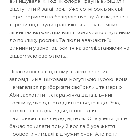
винищувала їх. Тоді ж флора і фауна вирішили
відступити й затаїтися… Уже сотні років як світ
перетворився на безкраю пустку. А втім, зелені
терени подекуди трапляються — у таємних
лігвищах відьом, цих виняткових жінок, чутливих
до поклику рослин. Та люди вважають їх
винними у занепаді життя на землі, зганяючи на
відьом усю свою лють…
Піллі виросла в одному з таких зелених
заповідників. Вихована могутньою Турою, вона
намагалася приборкати свої сили… та марно!
Аби заохотити її, стара жінка дала дівчині
насінину, яка одного дня приведе її до Раю,
розкішного саду, відведеного для
найповажніших серед відьом. Юна учениця не
бажає покидати дому й воліла б усе життя
провести чимдалі від чужих очей. Але коли