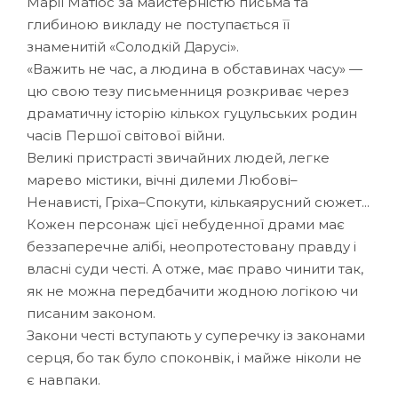
Марії Матіос за майстерністю письма та
глибиною викладу не поступається її
знаменитій «Солодкій Дарусі».
«Важить не час, а людина в обставинах часу» —
цю свою тезу письменниця розкриває через
драматичну історію кількох гуцульських родин
часів Першої світової війни.
Великі пристрасті звичайних людей, легке
марево містики, вічні дилеми Любові–
Ненависті, Гріха–Спокути, кілька­ярусний сюжет...
Кожен персо­наж цієї небуденної драми має
беззаперечне алібі, неопротестовану правду і
власні суди честі. А отже, має право чинити так,
як не можна передбачити жодною логікою чи
писаним законом.
Закони честі вступа­ють у суперечку із законами
серця, бо так було споконвік, і майже ніколи не
є навпаки.