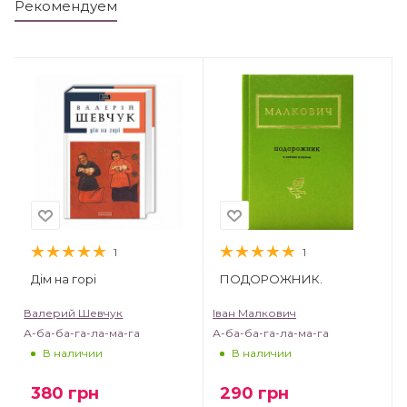
Рекомендуем
1
1
Дім на горі
ПОДОРОЖНИК.
Валерий Шевчук
Іван Малкович
А-ба-ба-га-ла-ма-га
А-ба-ба-га-ла-ма-га
В наличии
В наличии
380
грн
290
грн