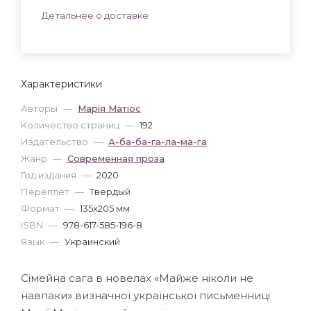
Детальнее о доставке
Характеристики
Авторы
—
Марія Матіос
Количество страниц
—
192
Издательство
—
А-ба-ба-га-ла-ма-га
Жанр
—
Современная проза
Год издания
—
2020
Переплет
—
Твердый
Формат
—
135x205 мм
ISBN
—
978-617-585-196-8
Язык
—
Украинский
Сімейна сага в новелах «Майже ніколи не
навпаки» визначної української письменниці