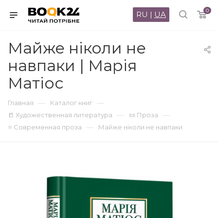
0
RU
|
UA
Майже ніколи не
навпаки | Марія
Матіос
—
—
Главная
Каталог книг
—
—
📒 Художественная литература
📜 Проза
—
⭐ Современная проза
Майже ніколи не навпаки