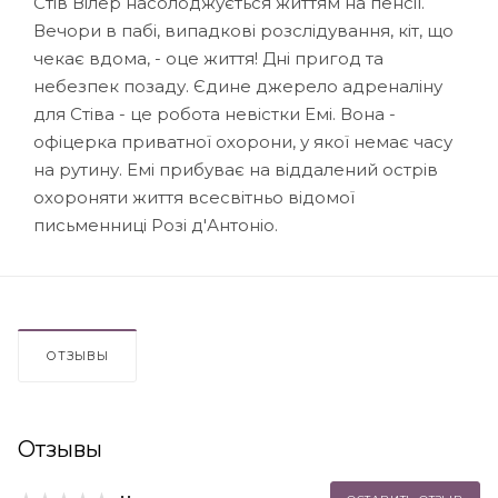
Стів Вілер насолоджується життям на пенсії.
Вечори в пабі, випадкові розслідування, кіт, що
чекає вдома, - оце життя! Дні пригод та
небезпек позаду. Єдине джерело адреналіну
для Стіва - це робота невістки Емі. Вона -
офіцерка приватної охорони, у якої немає часу
на рутину. Емі прибуває на віддалений острів
охороняти життя всесвітньо відомої
письменниці Розі д'Антоніо.
ОТЗЫВЫ
Отзывы