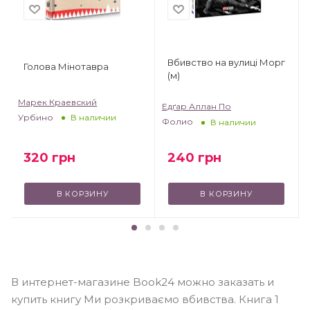
Вбивство на вулиці Морг
Голова Мінотавра
(м)
Марек Краевский
Едґар Аллан По
Урбино
В наличии
Фолио
В наличии
320
грн
240
грн
В КОРЗИНУ
В КОРЗИНУ
В интернет-магазине Book24 можно заказать и
купить книгу Ми розкриваємо вбивства. Книга 1