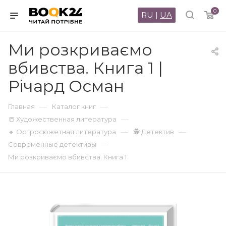
0
RU
|
UA
Ми розкриваємо
вбивства. Книга 1 |
Річард Осман
—
—
Главная
Каталог книг
—
📒 Художественная литература
—
—
🔸 Остросюжетная литература
🕵 Детектив
—
Современные детективы
Ми розкриваємо вбивства. Книга 1