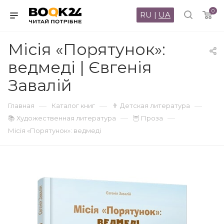
0
RU
|
UA
Місія «Порятунок»:
ведмеді | Євгенія
Завалій
—
—
—
Главная
Каталог книг
👨 Детская литература
—
—
📚 Художественная литература
🦉 Проза
Місія «Порятунок»: ведмеді