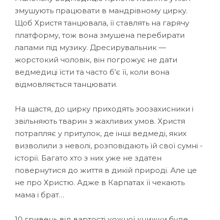
змушують працювати в мандрівному цирку.
Щоб Христя танцювала, її ставлять на гарячу
платформу, тож вона змушена перебирати
лапами під музику. Дресирувальник —
жорстокий чоловік, він погрожує не дати
ведмедиці їсти та часто б’є її, коли вона
відмовляється танцювати.
На щастя, до цирку приходять зоозахисники і
звільняють тварин з жахливих умов. Христя
потрапляє у притулок, де інші ведмеді, яких
визволили з неволі, розповідають їй свої сумні ­
історії. Багато хто з них уже не здатен
повернутися до життя в дикій природі. Але це
не про Христю. Адже в Карпатах її чекають
мама і брат…
10 гривень від вартості кожної книжки буде