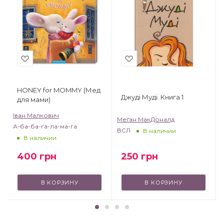
HONEY for MOMMY (Мед
Джуді Муді. Книга 1
для мами)
Іван Малкович
Меґан МакДоналд
А-ба-ба-га-ла-ма-га
ВСЛ
В наличии
В наличии
250
грн
400
грн
В КОРЗИНУ
В КОРЗИНУ