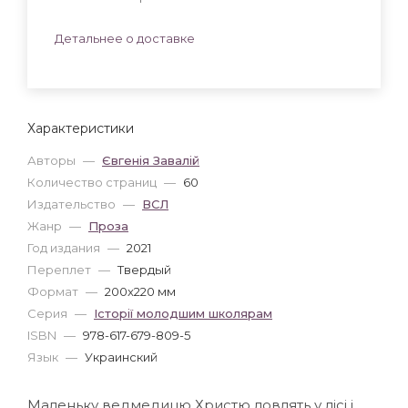
Детальнее о доставке
Характеристики
Авторы
—
Євгенія Завалій
Количество страниц
—
60
Издательство
—
ВСЛ
Жанр
—
Проза
Год издания
—
2021
Переплет
—
Твердый
Формат
—
200x220 мм
Серия
—
Історії молодшим школярам
ISBN
—
978-617-679-809-5
Язык
—
Украинский
Маленьку ведмедицю Христю ловлять у лісі і