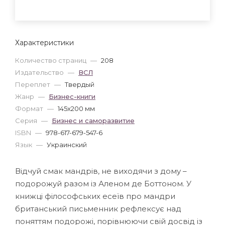
Характеристики
Количество страниц
—
208
Издательство
—
ВСЛ
Переплет
—
Твердый
Жанр
—
Бизнес-книги
Формат
—
145x200 мм
Серия
—
Бизнес и саморазвитие
ISBN
—
978-617-679-547-6
Язык
—
Украинский
Відчуй смак мандрів, не виходячи з дому –
подорожуй разом із Аленом де Боттоном. У
книжці філософських есеїв про мандри
британський письменник рефлексує над
поняттям подорожі, порівнюючи свій досвід із