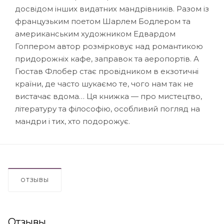
досвідом інших видатних мандрівників. Разом із
французьким поетом Шарлем Бодлером та
американським художником Едвардом
Гоппером автор розмірковує над романтикою
придорожніх кафе, заправок та аеропортів. А
Гюстав Флобер стає провідником в екзотичні
країни, де часто шукаємо те, чого нам так не
вистачає вдома… Ця книжка — про мистецтво,
літературу та філософію, особливий погляд на
мандри і тих, хто подорожує.
ОТЗЫВЫ
Отзывы