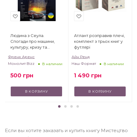
Людина з Сеула.
Атлант розправив плечі,
Спогади про машини,
комплект з трьох книг у
культуру, кризу та
футлярі
несподівані веселощі у
Френк Аренс
Айн Ренд
корейському
Монолит Bizz
Наш Формат
В наличии
В наличии
корпоративному гіганті
500
грн
1 490
грн
В КОРЗИНУ
В КОРЗИНУ
Если вы хотите заказать и купить книгу Мистецтво