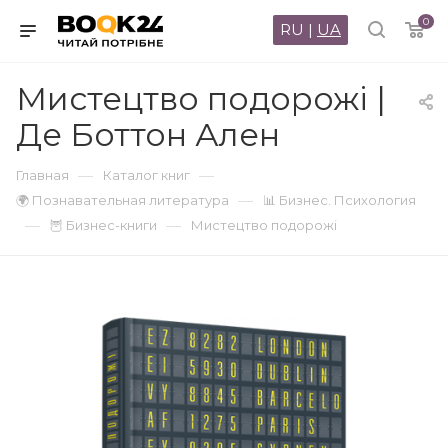
0
RU
|
UA
Мистецтво подорожі |
Де Боттон Ален
—
—
Главная
Каталог книг
—
🌍 Познавательная литература
📊 Бизнес. Психология
—
—
🦉 Бизнес-книги
Мистецтво подорожі