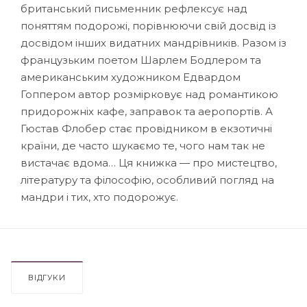
британський письменник рефлексує над
поняттям подорожі, порівнюючи свій досвід із
досвідом інших видатних мандрівників. Разом із
французьким поетом Шарлем Бодлером та
американським художником Едвардом
Гоппером автор розмірковує над романтикою
придорожніх кафе, заправок та аеропортів. А
Гюстав Флобер стає провідником в екзотичні
країни, де часто шукаємо те, чого нам так не
вистачає вдома… Ця книжка — про мистецтво,
літературу та філософію, особливий погляд на
мандри і тих, хто подорожує.
ВІДГУКИ