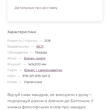
Детальніше про доставку
Характеристики
Кількість сторінок
—
208
Видавництво
—
ВСЛ
Обкладинка
—
Тверда
Жанр
—
Бізнес-книги
Формат
—
145x200 мм
Серія
—
Бізнес і саморозвиток
ISBN
—
978-617-679-547-6
Мова
—
Українська
Відчуй смак мандрів, не виходячи з дому –
подорожуй разом із Аленом де Боттоном. У
книжці філософських есеїв про мандри