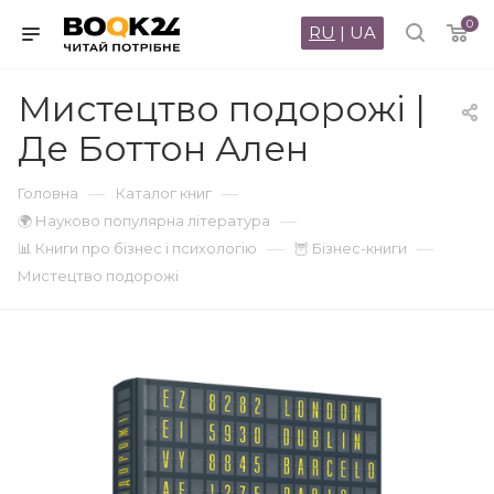
0
RU
|
UA
Мистецтво подорожі |
Де Боттон Ален
—
—
Головна
Каталог книг
—
🌍 Науково популярна література
—
—
📊 Книги про бізнес і психологію
🦉 Бізнес-книги
Мистецтво подорожі