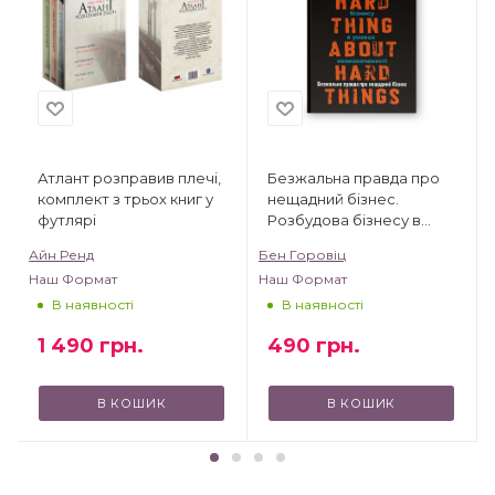
Атлант розправив плечі,
Безжальна правда про
комплект з трьох книг у
нещадний бізнес.
футлярі
Розбудова бізнесу в
умовах невизначеності
Айн Ренд
Бен Горовіц
Наш Формат
Наш Формат
В наявності
В наявності
1 490
грн.
490
грн.
В КОШИК
В КОШИК