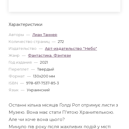
Характеристики
Авторы
—
Лиан Таннер
Количество страниц
—
272
Издательство
—
Арт-издательство "Небо"
Жанр
—
Фантастика. Фэнтези
Год издания
—
2021
Переплет
—
Твердый
Формат
—
130x200 мм
ISBN
—
978-617-7537-85-3
Язык
—
Украинский
Останні кілька місяців Ґолді Рот отримує листи з
Музею. Вона має стати П’ятою Хранителькою.
Але чи хоче вона цього?
Минуло пів року після жахливих подій у місті