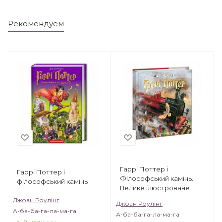
Рекомендуем
Гаррі Поттер і
Гаррі Поттер і
Філософський камінь.
філософський камінь
Велике ілюстроване
видання
Джоан Роулінг
Джоан Роулінг
А-ба-ба-га-ла-ма-га
А-ба-ба-га-ла-ма-га