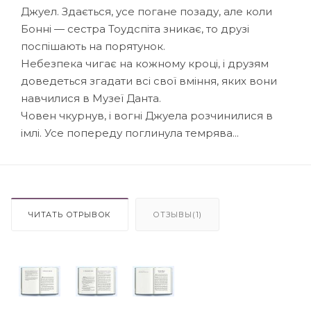
Джуел. Здається, усе погане позаду, але коли
Бонні — сестра Тоудспіта зникає, то друзі
поспішають на порятунок.
Небезпека чигає на кожному кроці, і друзям
доведеться згадати всі свої вміння, яких вони
навчилися в Музеї Данта.
Човен чкурнув, і вогні Джуела розчинилися в
імлі. Усе попереду поглинула темрява...
ЧИТАТЬ ОТРЫВОК
ОТЗЫВЫ(1)