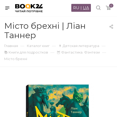
0
RU
|
UA
Місто брехні | Ліан
Таннер
—
—
—
Главная
Каталог книг
👨 Детская литература
—
—
📚 Книги для подростков
🦉 Фантастика. Фэнтези
Місто брехні