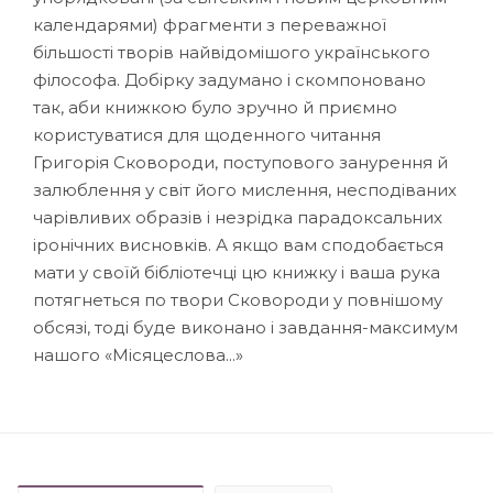
календарями) фрагменти з переважної
більшості творів найвідомішого українсько­го
філософа. Добірку задумано і скомпоновано
так, аби книж­кою було зручно й приємно
користуватися для щоден­ного читання
Григорія Сковороди, поступового занурення й
залюблення у світ його мислення, несподіваних
чарівливих образів і незрідка парадоксальних
іронічних виснов­ків. А якщо вам сподобається
мати у своїй бібліотечці цю книжку і ваша рука
потягнеться по твори Сковороди у повнішому
обсязі, тоді буде виконано і зав­дання-максимум
нашого «Місяцеслова...»