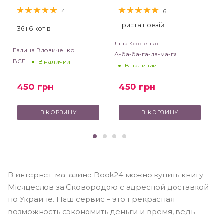
4
6
Триста поезій
36 і 6 котів
Ліна Костенко
Галина Вдовиченко
А-ба-ба-га-ла-ма-га
ВСЛ
В наличии
В наличии
450
грн
450
грн
В КОРЗИНУ
В КОРЗИНУ
В интернет-магазине Book24 можно купить книгу
Місяцеслов за Сковородою с адресной доставкой
по Украине. Наш сервис – это прекрасная
возможность сэкономить деньги и время, ведь