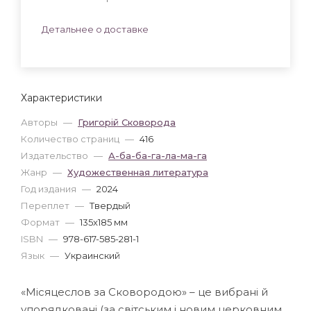
Детальнее о доставке
Характеристики
Авторы
—
Григорій Сковорода
Количество страниц
—
416
Издательство
—
А-ба-ба-га-ла-ма-га
Жанр
—
Художественная литература
Год издания
—
2024
Переплет
—
Твердый
Формат
—
135x185 мм
ISBN
—
978-617-585-281-1
Язык
—
Украинский
«Місяцеслов за Сковородою» – це вибрані й
упорядковані (за світським і новим церковним