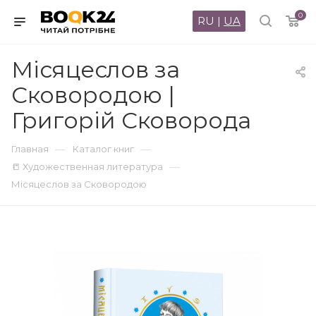
0
RU
|
UA
Місяцеслов за
Сковородою |
Григорій Сковорода
—
—
Главная
Каталог книг
—
📒 Художественная литература
Місяцеслов за Сковородою