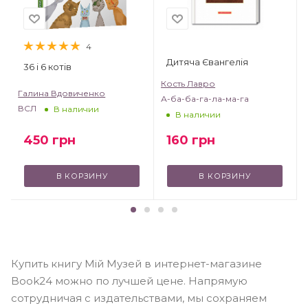
4
Дитяча Євангелія
36 і 6 котів
Кость Лавро
Галина Вдовиченко
А-ба-ба-га-ла-ма-га
ВСЛ
В наличии
В наличии
450
грн
160
грн
В КОРЗИНУ
В КОРЗИНУ
Купить книгу Мій Музей в интернет-магазине
Book24 можно по лучшей цене. Напрямую
сотрудничая с издательствами, мы сохраняем