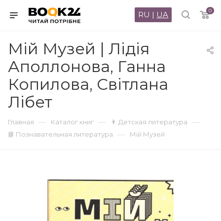
0
RU
|
UA
Мій Музей | Лідія
Аполлонова, Ганна
Копилова, Світлана
Лібет
—
—
—
Главная
Каталог книг
👨 Детская литература
—
📘 Познавательная литература
Мій Музей