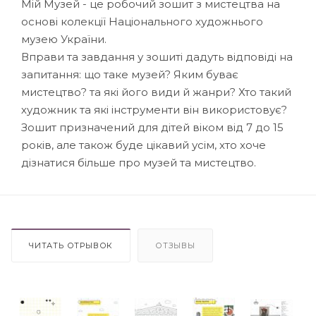
Мій Музей - це робочий зошит з мистецтва на
основі колекції Національного художнього
музею України.
Вправи та завдання у зошиті дадуть відповіді на
запитання: що таке музей? Яким буває
мистецтво? та які його види й жанри? Хто такий
художник та які інструменти він використовує?
Зошит призначений для дітей віком від 7 до 15
років, але також буде цікавий усім, хто хоче
дізнатися більше про музей та мистецтво.
ЧИТАТЬ ОТРЫВОК
ОТЗЫВЫ