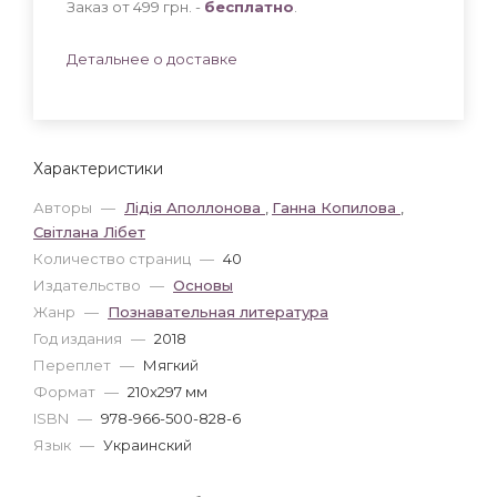
Заказ от 499 грн. -
бесплатно
.
Детальнее о доставке
Характеристики
Авторы
—
Лідія Аполлонова
,
Ганна Копилова
,
Світлана Лібет
Количество страниц
—
40
Издательство
—
Основы
Жанр
—
Познавательная литература
Год издания
—
2018
Переплет
—
Мягкий
Формат
—
210x297 мм
ISBN
—
978-966-500-828-6
Язык
—
Украинский