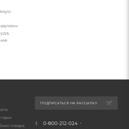
рямую
равляем
уда,
ние
ПОДПИСАТЬСЯ НА РАССЫЛКУ
латы
ставки
0-800-212-024
обмен товара