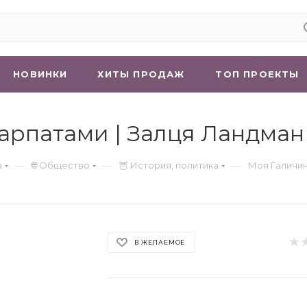
НОВИНКИ
ХИТЫ ПРОДАЖ
ТОП ПРОЕКТЫ
Карпатами | Залця Ландман
—
—
—
а
🌐 Общество
🦉 История, политика
Моя Галичин
В ЖЕЛАЕМОЕ