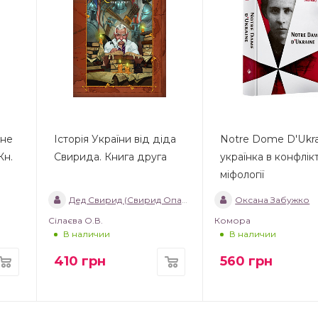
чне
Історія України від діда
Notre Dome D'Ukra
Кн.
Свирида. Книга друга
українка в конфлікт
міфології
Дед Свирид (Свирид Опанасович)
Оксана Забужко
Сілаєва О.В.
Комора
В наличии
В наличии
410
грн
560
грн