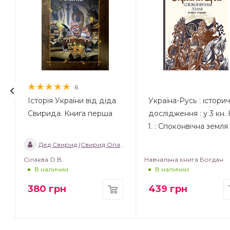
6
Історія України від діда
Україна-Русь : істори
Свирида. Книга перша
дослідження : у 3 кн. 
1. : Споконвічна земля
Дед Свирид (Свирид Опанасович)
Сілаєва О.В.
Навчальна книга Богдан
В наличии
В наличии
380
грн
439
грн