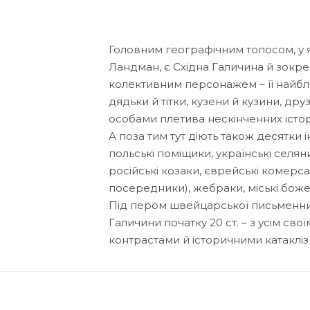
Головним географічним топосом, у я
Ландман, є Східна Галичина й зокре
колективним персонажем – її найближ
дядьки й тітки, кузени й кузини, др
особами плетива нескінченних істор
А поза тим тут діють також десятки 
польські поміщики, українські селяни
російські козаки, єврейські комерс
посередники), жебраки, міські божев
Під пером швейцарської письменни
Галичини початку 20 ст. – з усім св
контрастами й історичними катаклі