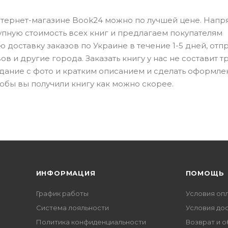
интернет-магазине Book24 можно по лучшей цене. Нап
упную стоимость всех книг и предлагаем покупателям
доставку заказов по Украине в течение 1-5 дней, отп
в и другие города. Заказать книгу у нас не составит тр
здание с фото и кратким описанием и сделать оформле
тобы вы получили книгу как можно скорее.
ИНФОРМАЦИЯ
ПОМОЩЬ
График работы
Условия оп
Система лояльности
Условия до
Политика конфиденциальности
Возврат и 