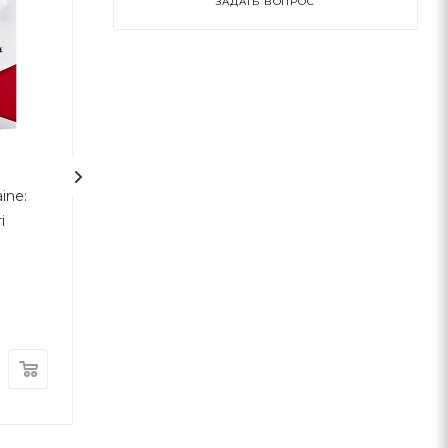
ЗАДАТЬ ВОПРОС
2
ine:
Протестантська етика і
Вони б і мухи н
і
дух капіталізму
скривдили
Макс Вебер
Наш Формат
Комора
В наличии
В наличии
430
грн
220
грн