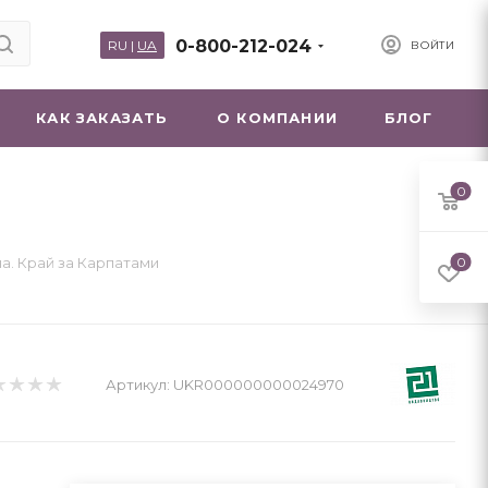
0-800-212-024
RU
|
UA
ВОЙТИ
КАК ЗАКАЗАТЬ
О КОМПАНИИ
БЛОГ
0
а. Край за Карпатами
0
Артикул:
UKR000000000024970