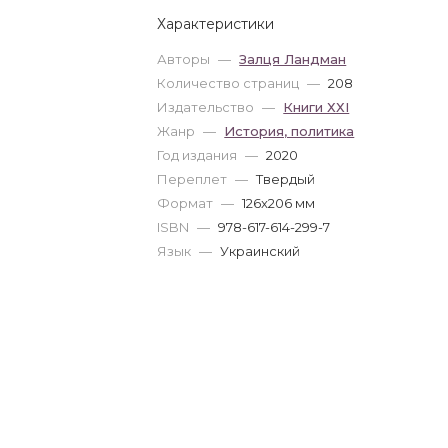
Характеристики
Авторы
—
Залця Ландман
Количество страниц
—
208
Издательство
—
Книги ХХІ
Жанр
—
История, политика
Год издания
—
2020
Переплет
—
Твердый
Формат
—
126x206 мм
ISBN
—
978-617-614-299-7
Язык
—
Украинский