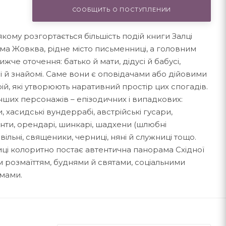
СООБЩИТЬ О ПОСТУПЛЕНИИ
кому розгортається більшість подій книги Залці
ма Жовква, рідне місто письменниці, а головним
че оточення: батько й мати, дідусі й бабусі,
узі й знайомі. Саме вони є оповідачами або дійовими
ій, які утворюють наративний простір цих спогадів.
інших персонажів – епізодичних і випадкових:
, хасидські вундеррабі, австрійські гусари,
анти, орендарі, шинкарі, шадхени (шлюбні
ільні, священики, черниці, няні й служниці тощо.
ці колоритно постає автентична панорама Східної
оїм розмаїттям, буднями й святами, соціальними
змами.