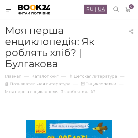
0
RU
|
UA
Моя перша
енциклопедія: Як
роблять хліб? |
Булгакова
—
—
—
Главная
Каталог книг
👨 Детская литература
—
—
📘 Познавательная литература
🦉 Энциклопедии
Моя перша енциклопедія: Як роблять хліб?