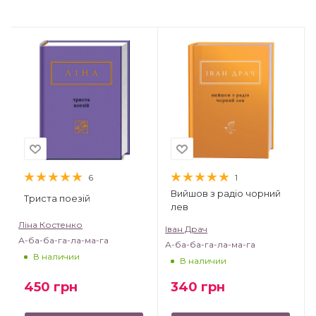
6
1
Вийшов з радіо чорний
Триста поезій
лев
Ліна Костенко
Іван Драч
А-ба-ба-га-ла-ма-га
А-ба-ба-га-ла-ма-га
В наличии
В наличии
450
грн
340
грн