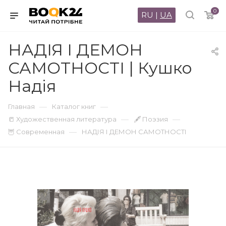
0
RU
|
UA
НАДІЯ І ДЕМОН
САМОТНОСТІ | Кушко
Надія
—
—
Главная
Каталог книг
—
—
📒 Художественная литература
🖋 Поэзия
—
🦉 Современная
НАДІЯ І ДЕМОН САМОТНОСТІ