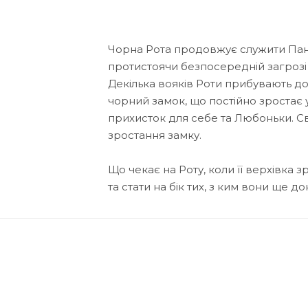
Чорна Рота продовжує служити Пані,
протистоячи безпосередній загрозі
Декілька вояків Роти прибувають до
чорний замок, що постійно зростає 
прихисток для себе та Любоньки. Св
зростання замку.
Що чекає на Роту, коли її верхівка 
та стати на бік тих, з ким вони ще д