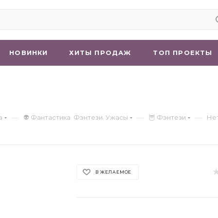
НОВИНКИ
ХИТЫ ПРОДАЖ
ТОП ПРОЕКТЫ
—
—
—
а
👽 Фантастика. Фэнтези. Ужасы
🦉 Фэнтези
Нет
В ЖЕЛАЕМОЕ