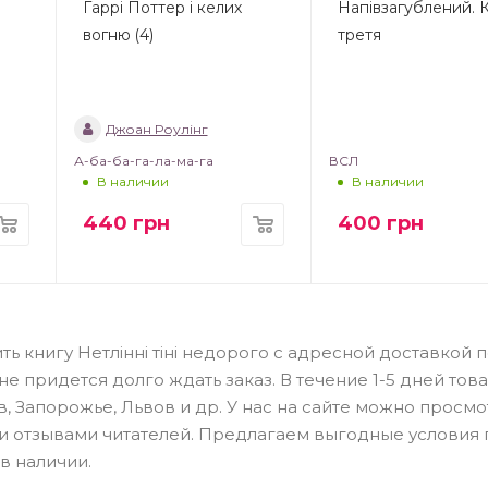
Гаррі Поттер і келих
Напівзагублений. 
вогню (4)
третя
Джоан Роулінг
А-ба-ба-га-ла-ма-га
ВСЛ
В наличии
В наличии
440
грн
400
грн
ь книгу Нетлінні тіні недорого с адресной доставкой 
 придется долго ждать заказ. В течение 1-5 дней тов
в, Запорожье, Львов и др. У нас на сайте можно просмо
 и отзывами читателей. Предлагаем выгодные условия
в наличии.