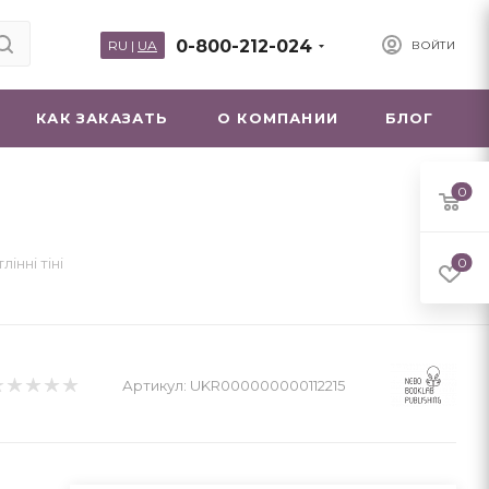
0-800-212-024
RU
|
UA
ВОЙТИ
КАК ЗАКАЗАТЬ
О КОМПАНИИ
БЛОГ
0
лінні тіні
0
Артикул:
UKR000000000112215