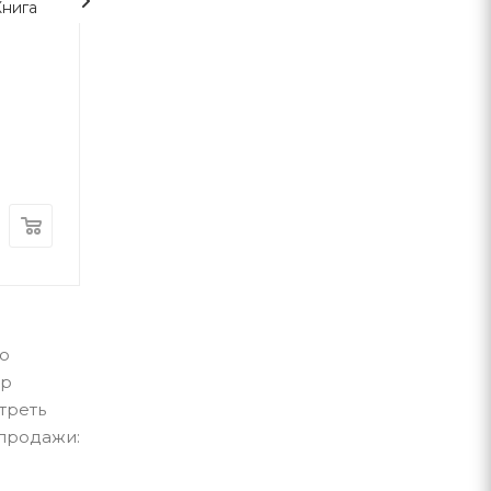
Книга
Гаррі Поттер і таємна
Гаррі Поттер і 
кімната (2)
Фенікса
Джоан Роулінг
Джоан Роулінг
А-ба-ба-га-ла-ма-га
А-ба-ба-га-ла-ма-г
В наличии
В наличии
400
грн
460
грн
по
ар
треть
 продажи: