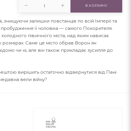
В КОРЗИНУ
 знищуючи залишки повстанців по всій Імперії та
 пробудження її чоловіка — самого Покорителя.
 холодного північного міста, над яким нависає
у розмірах. Саме це місто обрав Ворон як
ідомо чи ні, але він також прикладає зусилля до
зрештою вирішить остаточно відвернутися від Пані
онедавна вели війну?