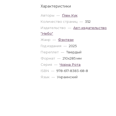
Характеристики
Авторы
—
Ґлен Кук
Количество страниц
—
352
Издательство
—
Арт-издательство
"Небо"
Жанр
—
Фэнтези
Год издания
—
2025
Переплет
—
Твердый
Формат
—
210x285 мм
Серия
—
Чорна Рота
ISBN
—
978-617-8383-68-8
Язык
—
Украинский