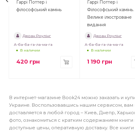
Гаррі Поттер і
Гаррі Поттер і
філософський камінь
Філософський камінь.
Велике ілюстроване
видання
Джоан Роулінг
Джоан Роулінг
А-ба-ба-га-ла-ма-га
А-ба-ба-га-ла-ма-га
В наличии
В наличии
420
грн
1 190
грн
В интернет-магазине Book24 можно заказать и купит
Украине. Воспользовавшись нашим сервисом, вам не
доставляется в любой город – Киев, Днепр, Харько
фото, ознакомиться с кратким содержанием книги
доступные цены, оперативную доставку. Все книги 