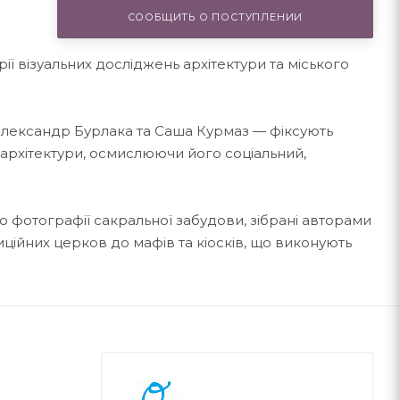
СООБЩИТЬ О ПОСТУПЛЕНИИ
ії візуальних досліджень архітектури та міського
Олександр Бурлака та Саша Курмаз — фіксують
 архітектури, осмислюючи його соціальний,
 фотографії сакральної забудови, зібрані авторами
иційних церков до мафів та кіосків, що виконують