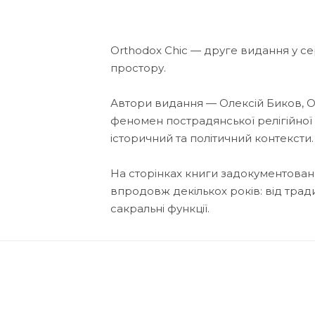
Orthodox Chic — друге видання у сер
простору.
Автори видання — Олексій Биков, 
феномен пострадянської релігійної
історичний та політичний контексти.
На сторінках книги задокументовано
впродовж декількох років: від трад
сакральні функції.