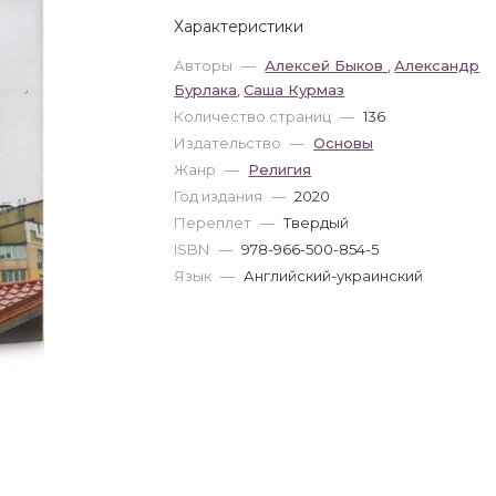
Характеристики
Авторы
—
Алексей Быков
,
Александр
Бурлака
,
Саша Курмаз
Количество страниц
—
136
Издательство
—
Основы
Жанр
—
Религия
Год издания
—
2020
Переплет
—
Твердый
ISBN
—
978-966-500-854-5
Язык
—
Английский-украинский