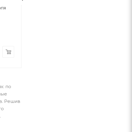
гія
Божий задум. Всесвіт
Божий задум. В
погода
Дебби Лоренс
Дебби Лорен
Книгоноша
Книгоноша
В наличии
В наличии
285
грн
285
грн
х: по
ные
в. Решив
го
.