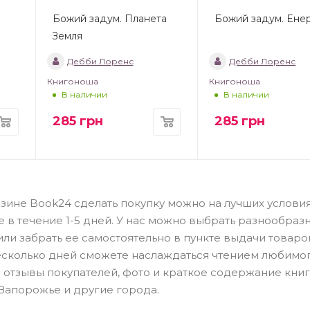
Божий задум. Планета
Божий задум. Енер
Земля
Дебби Лоренс
Дебби Лоренс
Книгоноша
Книгоноша
В наличии
В наличии
285
грн
285
грн
азине Book24 сделать покупку можно на лучших условия
е в течение 1-5 дней. У нас можно выбрать разнообраз
или забрать ее самостоятельно в пункте выдачи товаро
есколько дней сможете наслаждаться чтением любимо
 отзывы покупателей, фото и краткое содержание книг
 Запорожье и другие города.