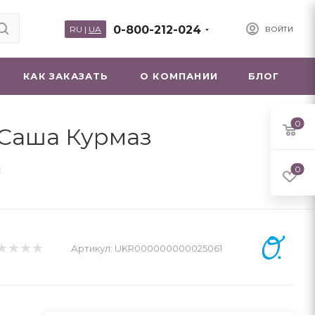
0-800-212-024
RU
|
UA
ВОЙТИ
КАК ЗАКАЗАТЬ
О КОМПАНИИ
БЛОГ
0
, Саша Курмаз
c
0
Артикул:
UKR000000000025061