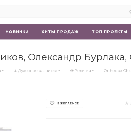
НОВИНКИ
ХИТЫ ПРОДАЖ
ТОП ПРОЕКТЫ
 Биков, Олександр Бурлака
—
—
—
а
🧘 Духовное развитие
👁 Религия
Orthodox Chi
В ЖЕЛАЕМОЕ