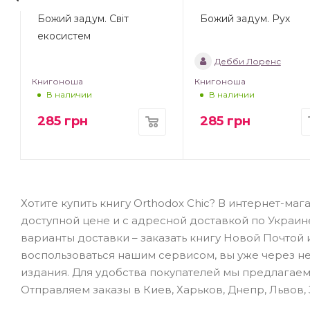
1
Божий задум. Світ
Божий задум. Рух
екосистем
Дебби Лоренс
Книгоноша
Книгоноша
В наличии
В наличии
285
грн
285
грн
Хотите купить книгу Orthodox Chic? В интернет-маг
доступной цене и с адресной доставкой по Украин
варианты доставки – заказать книгу Новой Почтой 
воспользоваться нашим сервисом, вы уже через н
издания. Для удобства покупателей мы предлагаем
Отправляем заказы в Киев, Харьков, Днепр, Львов,