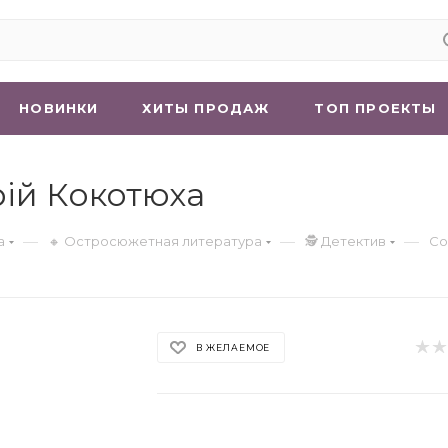
НОВИНКИ
ХИТЫ ПРОДАЖ
ТОП ПРОЕКТЫ
рій Кокотюха
—
—
—
а
🔸 Остросюжетная литература
🕵 Детектив
Со
В ЖЕЛАЕМОЕ