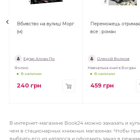
Вбивство на вулиці Морг
Переможець отрима
(м)
все : роман
Едґар Аллан По
Олексій Волков
Фолио
Навчальна книга Богдан
В наличии
В наличии
240
грн
459
грн
В интернет-магазине Book24 можно заказать и купи
чем в стационарных книжных магазинах. Чтобы пр
выбрать его из каталога и оформить заказ в режи