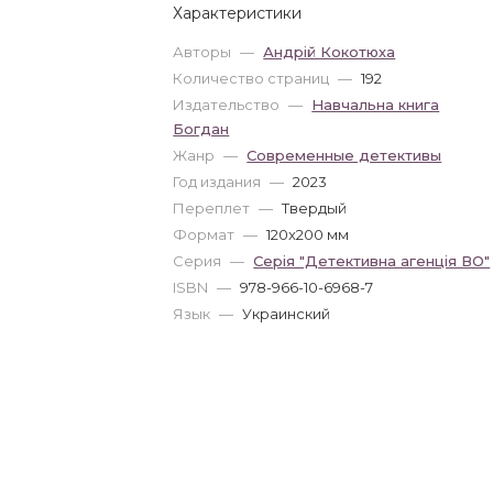
Характеристики
Авторы
—
Андрій Кокотюха
Количество страниц
—
192
Издательство
—
Навчальна книга
Богдан
Жанр
—
Современные детективы
Год издания
—
2023
Переплет
—
Твердый
Формат
—
120x200 мм
Серия
—
Серія "Детективна агенція ВО"
ISBN
—
978-966-10-6968-7
Язык
—
Украинский