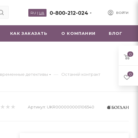
0-800-212-024
RU
|
UA
ВОЙТИ
КАК ЗАКАЗАТЬ
О КОМПАНИИ
БЛОГ
0
—
временные детективы
Останній контракт
0
Артикул:
UKR000000000106540