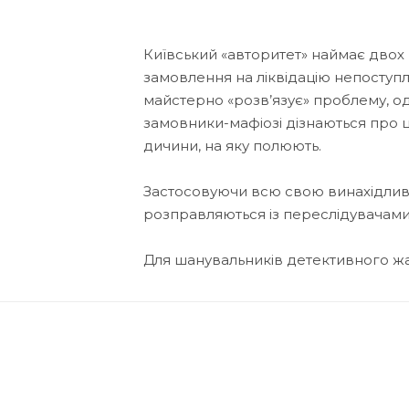
Київський «авторитет» наймає двох
замовлення на ліквідацію непоступ
майстерно «розв’язує» проблему, од
замовники-мафіозі дізнаються про ц
дичини, на яку полюють.
Застосовуючи всю свою винахідливість
розправляються із переслідувачами, 
Для шанувальників детективного ж