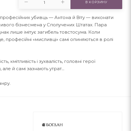
В КОРЗИНУ
 професійних убивць — Антона й Віту — виконати
ливого бізнесмена у Сполучених Штатах. Пара
нак лише імітує загибель товстосума. Коли
е, професійні «мисливці» самі опиняються в ролі
, кмітливість і зухвалість, головні герої
але й самі зазнають утрат...
анру.