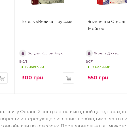
є
Готель «Велика Пруссія»
Зникнення Стефан
Мейлер
Богдан Коломійчук
Жоель Діккер
ВСЛ
ВСЛ
В наличии
В наличии
300
грн
550
грн
ть книгу Останній контракт по выгодной цене, гораздо
иобрести интересующее издание, необходимо всего л
ме онлайн или по телефону. Предварительно вы можете