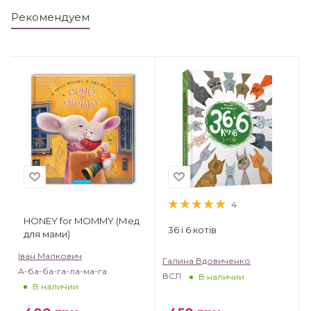
Рекомендуем
4
HONEY for MOMMY (Мед
36 і 6 котів
для мами)
Іван Малкович
Галина Вдовиченко
А-ба-ба-га-ла-ма-га
ВСЛ
В наличии
В наличии