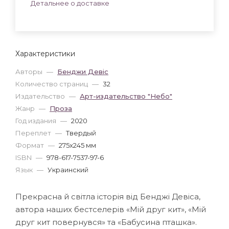
Детальнее о доставке
Характеристики
Авторы
—
Бенджи Девіс
Количество страниц
—
32
Издательство
—
Арт-издательство "Небо"
Жанр
—
Проза
Год издания
—
2020
Переплет
—
Твердый
Формат
—
275x245 мм
ISBN
—
978-617-7537-97-6
Язык
—
Украинский
Прекрасна й світла історія від Бенджі Девіса,
автора наших бестселерів «Мій друг кит», «Мій
друг кит повернувся» та «Бабусина пташка».