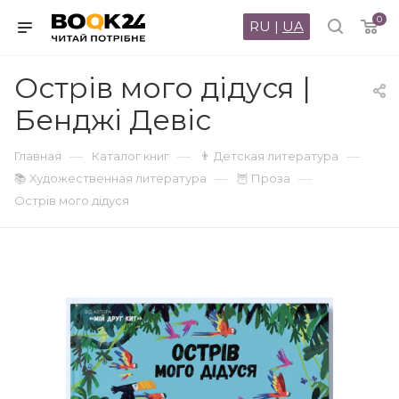
0
RU
|
UA
Острів мого дідуся |
Бенджі Девіс
—
—
—
Главная
Каталог книг
👨 Детская литература
—
—
📚 Художественная литература
🦉 Проза
Острів мого дідуся