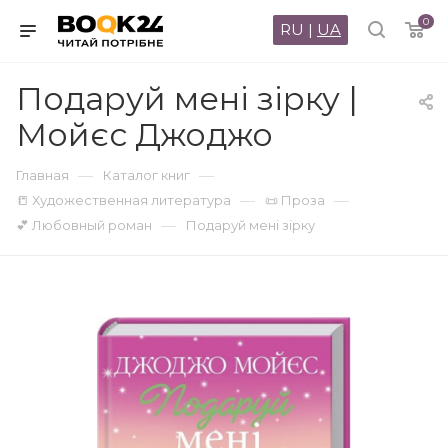
0
RU
|
UA
Подаруй мені зірку |
Мойєс Джоджо
—
—
Главная
Каталог книг
—
—
📒 Художественная литература
📜 Проза
—
💕 Любовный роман
Подаруй мені зірку