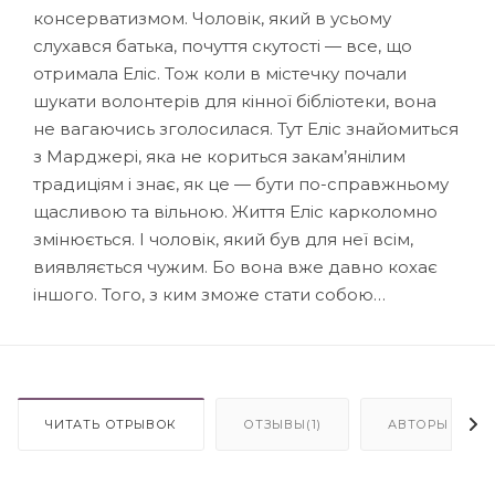
консерватизмом. Чоловік, який в усьому
слухався батька, почуття скутості — все, що
отримала Еліс. Тож коли в містечку почали
шукати волонтерів для кінної бібліотеки, вона
не вагаючись зголосилася. Тут Еліс знайомиться
з Марджері, яка не кориться закам’янілим
традиціям і знає, як це — бути по-справжньому
щасливою та вільною. Життя Еліс карколомно
змінюється. І чоловік, який був для неї всім,
виявляється чужим. Бо вона вже давно кохає
іншого. Того, з ким зможе стати собою…
ЧИТАТЬ ОТРЫВОК
ОТЗЫВЫ(1)
АВТОРЫ