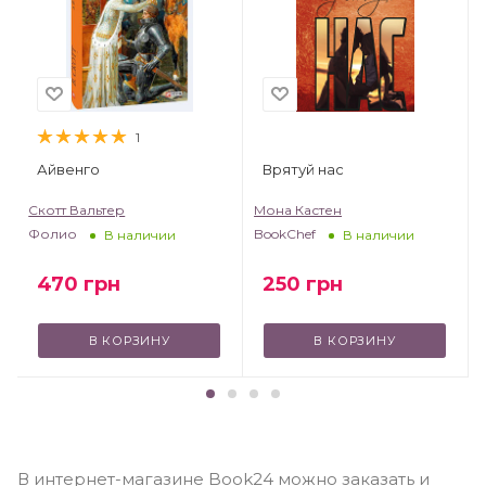
1
Айвенго
Врятуй нас
Скотт Вальтер
Мона Кастен
Фолио
BookChef
В наличии
В наличии
470
грн
250
грн
В КОРЗИНУ
В КОРЗИНУ
В интернет-магазине Book24 можно заказать и