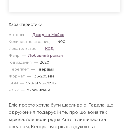
Характеристики
Авторы
—
Джоджо Мойєс
Количество страниц
—
400
Издательство
—
КСД
Жанр
—
Любовный роман
Год издания
—
2020
Переплет
—
Твердый
Формат
—
135x205 мм
ISBN
—
978-617-12-7096-1
Язык
—
Украинский
Еліс просто хотіла бути щасливою. Гадала, що
одруження подарує їй те, про що вона так
мріяла. Але коли рідна Англія лишилася за
океаном, Кентукі зустрів її задухою та