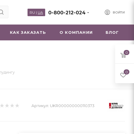
0-800-212-024
RU
|
UA
ВОЙТИ
КАК ЗАКАЗАТЬ
О КОМПАНИИ
БЛОГ
0
пудингу
0
Артикул:
UKR000000000110373