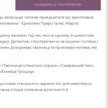
СООБЩИТЬ О ПОСТУПЛЕНИИ
у» запрошує читачів приєднатися до захопливих
тективами - Еркюлем Пуаро та міс Марпл.
здвяну вечерю, під час якої в одному зі шматочків
ідку. Детектив, спостерігаючи за іншими гостями і
ин, розкриває таємниці та приховані мотиви, які
 «Таємниця іспанської скрині», «Смиренний пес»,
 «Химера Гріншоу».
ерсонажі створюють чарівне тло для майстерно
ожна історія сповнена дотепності й