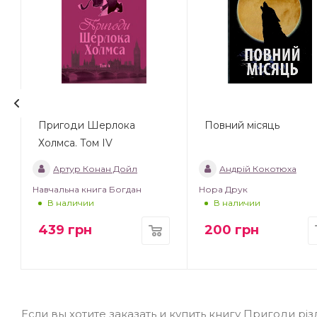
Пригоди Шерлока
Повний місяць
Холмса. Том IV
Артур Конан Дойл
Андрій Кокотюха
Навчальна книга Богдан
Нора Друк
В наличии
В наличии
439
грн
200
грн
Если вы хотите заказать и купить книгу Пригоди рі