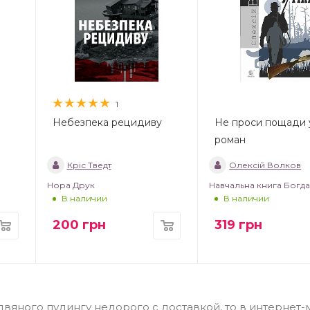
1
Небезпека рецидиву
Не проси пощади у 
роман
Кріс Тведт
Олексій Волков
Нора Друк
Навчальна книга Богд
В наличии
В наличии
200
грн
319
грн
здвяного пудингу недорого с доставкой, то в интернет