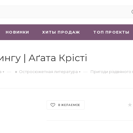
НОВИНКИ
ХИТЫ ПРОДАЖ
ТОП ПРОЕКТЫ
гу | Аґата Крісті
—
—
а
🔸 Остросюжетная литература
Пригоди різдвяного 
В ЖЕЛАЕМОЕ