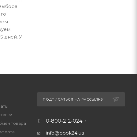
 выбора
ого
нием
руем.
5 дней. У
ПОДПИСАТЬСЯ НА РАССЫЛКУ
латы
ставки
0-800-212-024
обмен товара
оферта
info@book24.ua