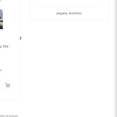
ЗАДАТЬ ВОПРОС
тіні :
Подорож у безвихідь :
Пригоди Шерл
роман
Холмса. Том ІІІ
Олексій Волков
Артур Конан 
ан
Навчальна книга Богдан
Навчальна книга Б
В наличии
В наличии
319
грн
439
грн
-магазине