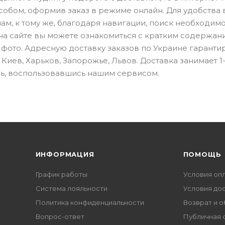
собом, оформив заказ в режиме онлайн. Для удобства
м, к тому же, благодаря навигации, поиск необходим
с на сайте вы можете ознакомиться с кратким содержа
 фото. Адресную доставку заказов по Украине гаранти
иев, Харьков, Запорожье, Львов. Доставка занимает 1-
сь, воспользовавшись нашим сервисом.
ИНФОРМАЦИЯ
ПОМОЩЬ
График работы
Условия оп
Система лояльности
Условия до
Политика конфиденциальности
Возврат и 
Вопрос-ответ
Публичная 