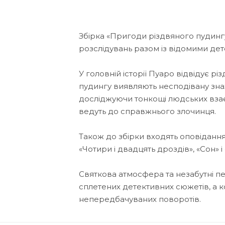
Збірка «Пригоди різдвяного пудинг
розслідувань разом із відомими де
У головній історії Пуаро відвідує рі
пудингу виявляють несподівану знах
досліджуючи тонкощі людських взаєм
ведуть до справжнього злочинця.
Також до збірки входять оповідання
«Чотири і двадцять дроздів», «Сон» і
Святкова атмосфера та незабутні п
сплетених детективних сюжетів, а к
непередбачуваних поворотів.