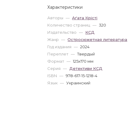
Характеристики
Авторы
—
Аґата Крісті
Количество страниц
—
320
Издательство
—
КСД
Жанр
—
Остросюжетная литература
Год издания
—
2024
Переплет
—
Твердый
Формат
—
125x170 мм
Серия
—
Детективи КСД
ISBN
—
978-617-15-1218-4
Язык
—
Украинский