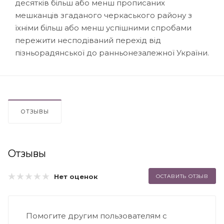
десятків більш або менш прописаних
мешканців згаданого черкаського району з
їхніми більш або менш успішними спробами
пережити несподіваний перехід від
пізньорадянської до ранньонезалежної України.
ОТЗЫВЫ
Отзывы
Нет оценок
ОСТАВИТЬ ОТЗЫВ
Помогите другим пользователям с