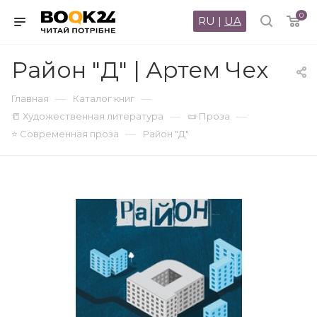
0
RU
|
UA
Район "Д" | Артем Чех
—
—
Главная
Каталог книг
—
—
📒 Художественная литература
📜 Проза
—
⭐ Современная проза
Район "Д"