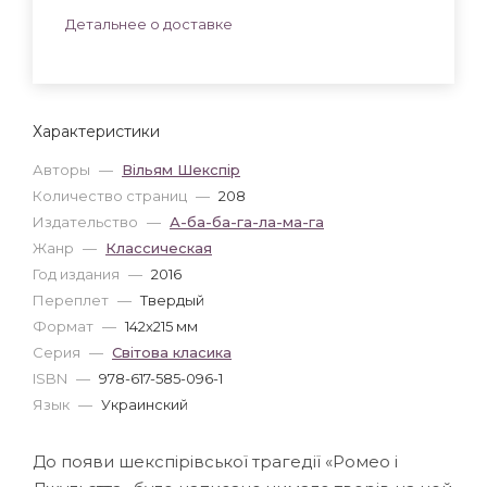
Детальнее о доставке
Характеристики
Авторы
—
Вільям Шекспір
Количество страниц
—
208
Издательство
—
А-ба-ба-га-ла-ма-га
Жанр
—
Классическая
Год издания
—
2016
Переплет
—
Твердый
Формат
—
142x215 мм
Серия
—
Світова класика
ISBN
—
978-617-585-096-1
Язык
—
Украинский
До появи шекспірівської трагедії «Ромео і