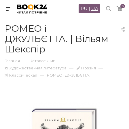
0
RU
|
UA
РОМЕО і
ДЖУЛЬЄТТА. | Вільям
Шекспір
—
—
Главная
Каталог книг
—
—
📒 Художественная литература
🖋 Поэзия
—
🦉 Классическая
РОМЕО і ДЖУЛЬЄТТА.