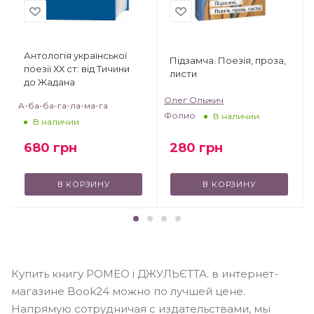
Антологія української
Підзамча. Поезія, проза,
поезії ХХ ст: від Тичини
листи
до Жадана
Олег Ольжич
А-ба-ба-га-ла-ма-га
Фолио
В наличии
В наличии
280
грн
680
грн
В КОРЗИНУ
В КОРЗИНУ
Купить книгу РОМЕО і ДЖУЛЬЄТТА. в интернет-
магазине Book24 можно по лучшей цене.
Напрямую сотрудничая с издательствами, мы