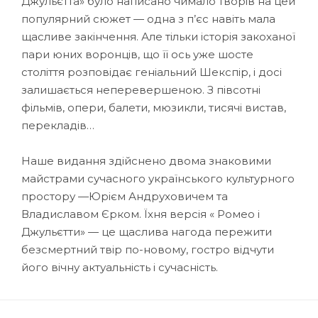
Джульєтта» було написано чимало творів на цей
популярний сюжет — одна з п’єс навіть мала
щасливе закінчення. Але тільки історія закоханої
пари юних воронців, що її ось уже шосте
століття розповідає геніальний Шекспір, і досі
залишається неперевершеною. З півсотні
фільмів, опери, балети, мюзикли, тисячі вистав,
перекладів…
Наше видання здійснено двома знаковими
майстрами сучасного українського культурного
простору —Юрієм Андруховичем та
Владиславом Єрком. Їхня версія « Ромео і
Джульєтти» — це щаслива нагода пережити
безсмертний твір по-новому, гостро відчути
його вічну актуальність і сучасність.