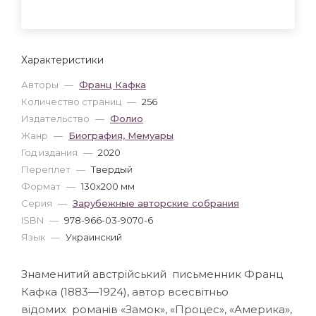
Характеристики
Авторы
—
Франц Кафка
Количество страниц
—
256
Издательство
—
Фолио
Жанр
—
Биография, Мемуары
Год издания
—
2020
Переплет
—
Твердый
Формат
—
130x200 мм
Серия
—
Зарубежные авторские собрания
ISBN
—
978-966-03-9070-6
Язык
—
Украинский
Знаменитий австрійський письменник Франц
Кафка (1883—1924), автор всесвітньо
відомих романів «Замок», «Процес», «Америка»,