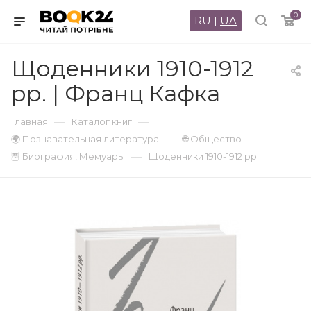
0
RU
|
UA
Щоденники 1910-1912
рр. | Франц Кафка
—
—
Главная
Каталог книг
—
—
🌍 Познавательная литература
🌐 Общество
—
🦉 Биография, Мемуары
Щоденники 1910-1912 рр.