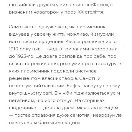
що вийшли друком у видавництві «Фоліо», є
визнаним новатором у прозі XX століття.
Самотність і відчуженість, які письменник
відчував у своєму житті, можливо, й змусили
його писати щоденник. Кафка розпочав його
1910 року і вів — іноді з тривалими перервами —
до 1923-го. Це довга розповідь про себе, про
власні переживання, роздуми про літературу, в
яких письменник подеколи виступає
рецензентом власних творів. Самотній і
незрозумілий близьким, Кафка загруз у своєму
внутрішньому світі. Він ніби підживлюється усім
негативом, що його оточує. На сторінках
щоденника — день за днем, місяць за місяцем
— постає справжня дуже самотня і незрозуміла
навіть своїм близьким людина.