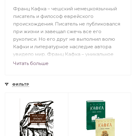
Франц Кафка – чешский немецкоязычный
писатель и философ еврейского
происхождения. Писатель не публиковался
при жизни и завещал сжечь все его
рукописи. Но его друг не выполнил волю
Кафки и литературное наследие автора
увидело мир. Франц Кафка – уникальное
явление в мировой литературе. Его
Читать больше
произведения наполнены темами абсурда,
отчуждения, страха, вины,
экзистенциального беспокойства.
ФИЛЬТР
Творчество прозаика впечатляет синтезом
реального и фантастического. Самое
невероятное и абсурдное происходит в
обычной повседневной обстановке.
Самыми известными произведениями
автора являются романы «Замок»,