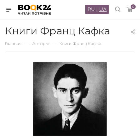
0
RU
|
UA
Книги Франц Кафка
—
—
Главная
Авторы
Книги Франц Кафка