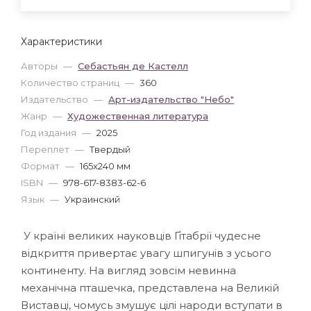
Характеристики
Авторы
—
Себастьян де Кастелл
Количество страниц
—
360
Издательство
—
Арт-издательство "Небо"
Жанр
—
Художественная литература
Год издания
—
2025
Переплет
—
Твердый
Формат
—
165x240 мм
ISBN
—
978-617-8383-62-6
Язык
—
Украинский
У країні великих науковців Ґітабрії чудесне
відкриття привертає увагу шпигунів з усього
континенту. На вигляд зовсім невинна
механічна пташечка, представлена на Великій
Виставці, чомусь змушує цілі народи вступати в