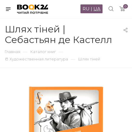
0
RU
|
UA
Шлях тіней |
Себастьян де Кастелл
—
—
Главная
Каталог книг
—
📒 Художественная литература
Шлях тіней