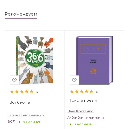
Рекомендуем
4
6
Триста поезій
36 і 6 котів
Ліна Костенко
Галина Вдовиченко
А-ба-ба-га-ла-ма-га
ВСЛ
В наличии
В наличии