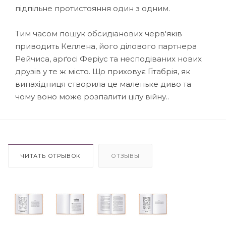
підпільне протистояння один з одним.
Тим часом пошук обсидіанових черв'яків
приводить Келлена, його ділового партнера
Рейчиса, арґосі Феріус та несподіваних нових
друзів у те ж місто. Що приховує Ґітабрія, як
винахідниця створила це маленьке диво та
чому воно може розпалити цілу війну..
ЧИТАТЬ ОТРЫВОК
ОТЗЫВЫ