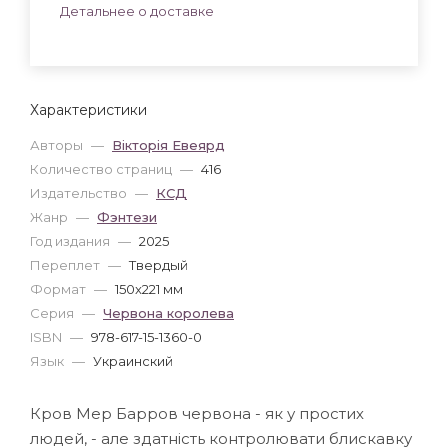
Детальнее о доставке
Характеристики
Авторы
—
Вікторія Евеярд
Количество страниц
—
416
Издательство
—
КСД
Жанр
—
Фэнтези
Год издания
—
2025
Переплет
—
Твердый
Формат
—
150x221 мм
Серия
—
Червона королева
ISBN
—
978-617-15-1360-0
Язык
—
Украинский
Кров Мер Барров червона - як у простих
людей, - але здатність контролювати блискавку