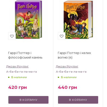
Гаррі Поттер і
Гаррі Поттер і келих
філософський камінь
вогню (4)
Джоан Роулінг
Джоан Роулінг
А-ба-ба-га-ла-ма-га
А-ба-ба-га-ла-ма-га
В наличии
В наличии
420
грн
440
грн
В КОРЗИНУ
В КОРЗИНУ