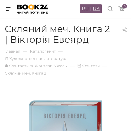
0
RU
|
UA
Скляний меч. Книга 2
| Вікторія Евеярд
—
—
Главная
Каталог книг
—
📒 Художественная литература
—
—
👽 Фантастика. Фэнтези. Ужасы
🦉 Фэнтези
Скляний меч. Книга 2