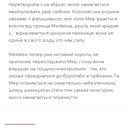
перетворила її на зброю, якою намагається
маніпулювати двір срібних. Королівська родина
називає її фальшивкою, але коли Мер вдається
втекти від принца Мейвена, друга, який зрадив
її, - відкривається шокуюча таємниця: вона не
єдина зі свого роду, хто має силу.
Мейвен, тепер уже мстивий король, не
припиняє переслідувати Мер, і тому вона
вирушає на пошуки новокровних - тих, хто
зможе приєднатися до боротьби зі срібними. Та
Мер опиняється на смертельно небезпечному
шляху, ризикуючи стати тим самим монстром,
якого намагається перемогти.