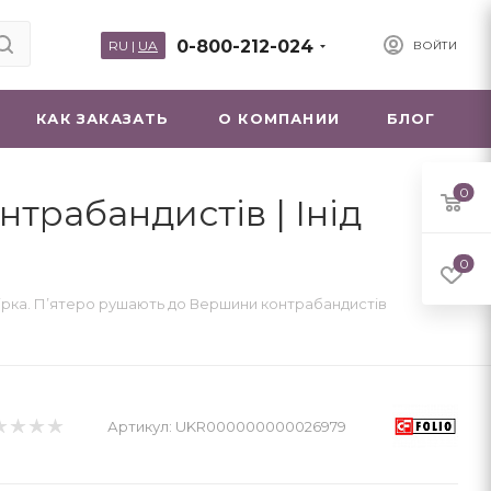
0-800-212-024
RU
|
UA
ВОЙТИ
КАК ЗАКАЗАТЬ
О КОМПАНИИ
БЛОГ
0
трабандистів | Інід
0
ірка. П’ятеро рушають до Вершини контрабандистів
Артикул:
UKR000000000026979