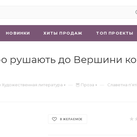
НОВИНКИ
ХИТЫ ПРОДАЖ
ТОП ПРОЕКТЫ
еро рушають до Вершини кон
—
—
 Художественная литература
🦉 Проза
Славетна п’ят
В ЖЕЛАЕМОЕ