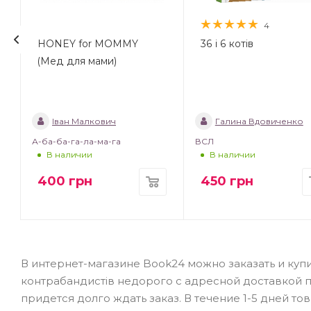
4
HONEY for MOMMY
36 і 6 котів
(Мед для мами)
Іван Малкович
Галина Вдовиченко
А-ба-ба-га-ла-ма-га
ВСЛ
В наличии
В наличии
400
грн
450
грн
В интернет-магазине Book24 можно заказать и купи
контрабандистів недорого с адресной доставкой 
придется долго ждать заказ. В течение 1-5 дней то