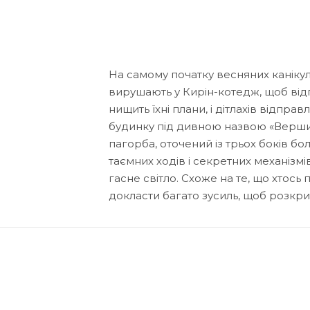
На самому початку весняних канікул 
вирушають у Кирін-котедж, щоб від
нищить їхні плани, і дітлахів відпр
будинку під дивною назвою «Вершина
пагорба, оточений із трьох боків б
таємних ходів і секретних механізмів
гасне світло. Схоже на те, що хтось 
докласти багато зусиль, щоб розкри