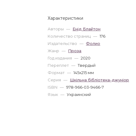
Характеристики
Авторы
—
Енід Блайтон
Количество страниц
—
176
Издательство
—
Фолио
Жанр
—
Проза
Год издания
—
2020
Переплет
—
Твердый
Формат
—
145x215 мм
Серия
—
Шкільна бібліотека-джуніор
ISBN
—
978-966-03-9466-7
Язык
—
Украинский