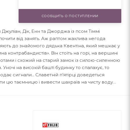
СООБЩИТЬ О ПОСТУПЛЕНИИ
Джуліан, Дік, Енн та Джорджа із псом Тіммі
почити від занять. Аж раптом жахлива негода
авляють до знайомого дядька Квентіна, який мешкає у
 контрабандистів». Він стоїть на горі, на вершині
олотами і схожий на старий замок із силою-силенною
. Уночі на високій башті будинку то спалахує, то
подає сигнали... Славетній п’ятірці доведеться
ти цю таємницю і вивести шахраїв на чисту воду…