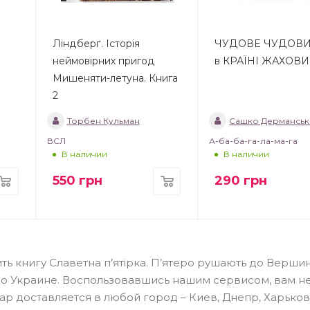
Ліндберґ. Історія
ЧУДОВЕ ЧУДОВ
неймовірних пригод
в КРАЇНІ ЖАХОВ
Мишеняти-летуна. Книга
2
Торбен Кульман
Сашко Дерманськ
ВСЛ
А-ба-ба-га-ла-ма-га
В наличии
В наличии
550
грн
290
грн
ть книгу Славетна п’ятірка. П’ятеро рушають до Верши
по Украине. Воспользовавшись нашим сервисом, вам н
вар доставляется в любой город – Киев, Днепр, Харьков