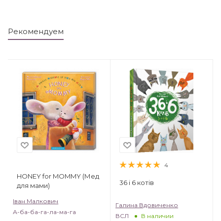
Рекомендуем
4
HONEY for MOMMY (Мед
36 і 6 котів
для мами)
Іван Малкович
Галина Вдовиченко
А-ба-ба-га-ла-ма-га
ВСЛ
В наличии