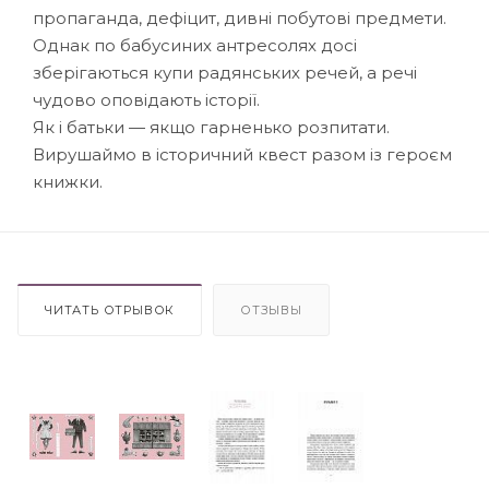
пропаганда, дефіцит, дивні побутові предмети.
Однак по бабусиних антресолях досі
зберігаються купи радянських речей, а речі
чудово оповідають історії.
Як і батьки — якщо гарненько розпитати.
Вирушаймо в історичний квест разом із героєм
книжки.
ЧИТАТЬ ОТРЫВОК
ОТЗЫВЫ