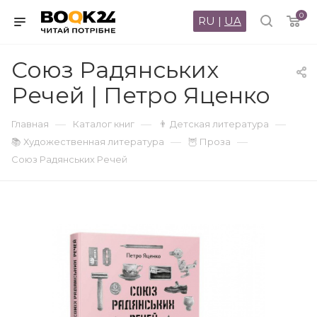
0
RU
|
UA
Союз Радянських
Речей | Петро Яценко
—
—
—
Главная
Каталог книг
👨 Детская литература
—
—
📚 Художественная литература
🦉 Проза
Союз Радянських Речей