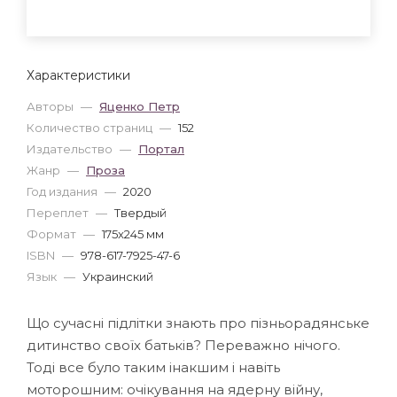
Характеристики
Авторы
—
Яценко Петр
Количество страниц
—
152
Издательство
—
Портал
Жанр
—
Проза
Год издания
—
2020
Переплет
—
Твердый
Формат
—
175x245 мм
ISBN
—
978-617-7925-47-6
Язык
—
Украинский
Що сучасні підлітки знають про пізньорадянське
дитинство своїх батьків? Переважно нічого.
Тоді все було таким інакшим і навіть
моторошним: очікування на ядерну війну,