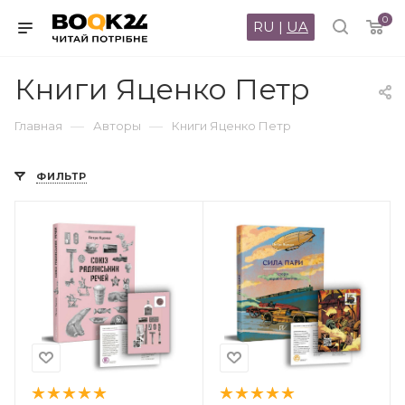
0
RU
|
UA
Книги Яценко Петр
—
—
Главная
Авторы
Книги Яценко Петр
ФИЛЬТР