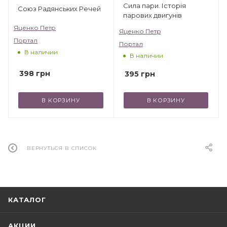
Сила пари. Історія
Союз Радянських Речей
парових двигунів
Яценко Петр
Яценко Петр
Портал
Портал
В наличии
В наличии
398
грн
395
грн
В КОРЗИНУ
В КОРЗИНУ
ВЕРНУТЬСЯ В СПИСОК
КАТАЛОГ
АКЦИИ