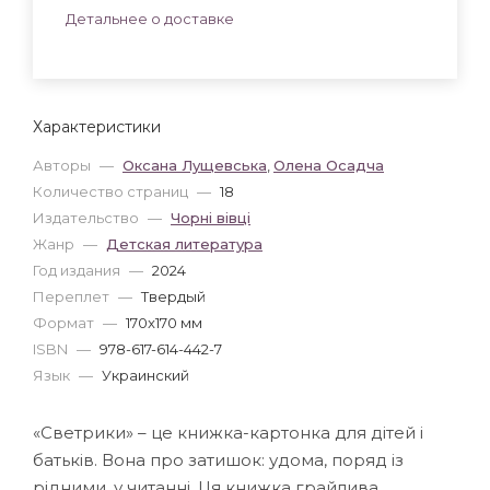
Детальнее о доставке
Характеристики
Авторы
—
Оксана Лущевська
,
Олена Осадча
Количество страниц
—
18
Издательство
—
Чорні вівці
Жанр
—
Детская литература
Год издания
—
2024
Переплет
—
Твердый
Формат
—
170x170 мм
ISBN
—
978-617-614-442-7
Язык
—
Украинский
«Светрики» – це книжка-картонка для дітей і
батьків. Вона про затишок: удома, поряд із
рідними, у читанні. Ця книжка грайлива,