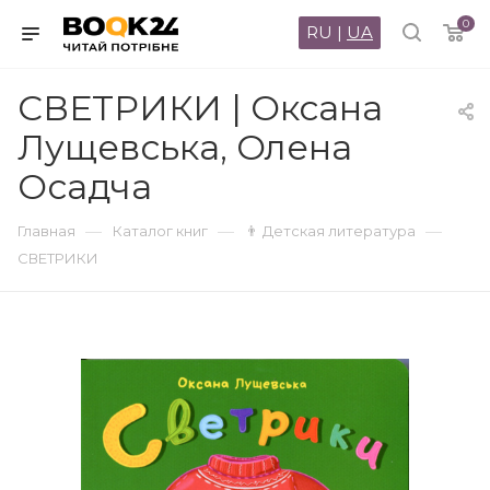
0
RU
|
UA
СВЕТРИКИ | Оксана
Лущевська, Олена
Осадча
—
—
—
Главная
Каталог книг
👨 Детская литература
СВЕТРИКИ