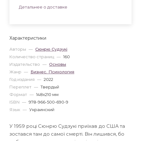
Детальнее о доставке
Характеристики
Авторы
—
Сюнрю Судзукі
Количество страниц
—
160
Издательство
—
Основы
Жанр
—
Бизнес. Психология
Год издания
—
2022
Переплет
—
Твердый
Формат
—
148x210 мм
ISBN
—
978-966-500-690-9
Язык
—
Украинский
У 1959 році Сюнрю Судзукі приїхав до США та
зостався там до самої смерті. Він лишився, бо