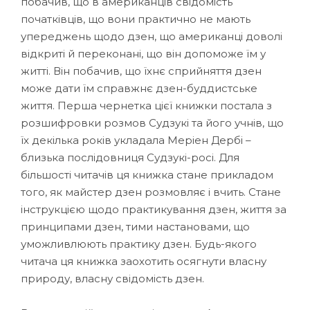
побачив, що в американців свідомість
початківців, що вони практично не мають
упереджень щодо дзен, що американці доволі
відкриті й переконані, що він допоможе їм у
житті. Він побачив, що їхнє сприйняття дзен
може дати їм справжнє дзен-буддистське
життя. Перша чернетка цієї книжки постала з
розшифровки розмов Судзукі та його учнів, що
їх декілька років укладала Меріен Дербі –
близька послідовниця Судзукі-росі. Для
більшості читачів ця книжка стане прикладом
того, як майстер дзен розмовляє і вчить. Стане
інструкцією щодо практикування дзен, життя за
принципами дзен, тими настановами, що
уможливлюють практику дзен. Будь-якого
читача ця книжка заохотить осягнути власну
природу, власну свідомість дзен.