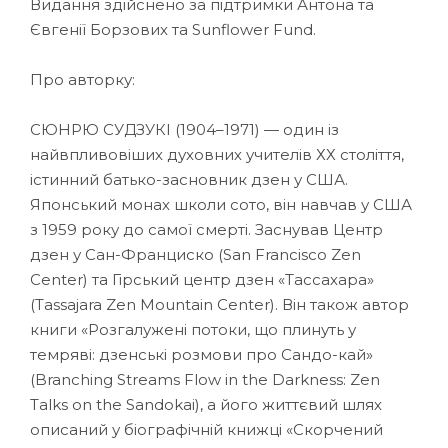
Видання здійснено за підтримки Антона та
Євгенії Борзових та Sunflower Fund.
Про авторку:
СЮНРЮ СУДЗУКІ (1904–1971) — один із
найвпливовіших духовних учителів ХХ століття,
істинний батько-засновник дзен у США.
Японський монах школи сото, він навчав у США
з 1959 року до самої смерті. Заснував Центр
дзен у Сан-Франциско (San Francisco Zen
Center) та Гірський центр дзен «Тассахара»
(Tassajara Zen Mountain Center). Він також автор
книги «Розгалужені потоки, що плинуть у
темряві: дзенські розмови про Сандо-кай»
(Branching Streams Flow in the Darkness: Zen
Talks on the Sandokai), а його життєвий шлях
описаний у біографічній книжці «Скорчений