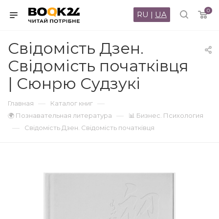
0
RU
|
UA
Свідомість Дзен.
Свідомість початківця
| Сюнрю Судзукі
—
—
Главная
Каталог книг
—
🌍 Познавательная литература
📊 Бизнес. Психология
—
Свідомість Дзен. Свідомість початківця