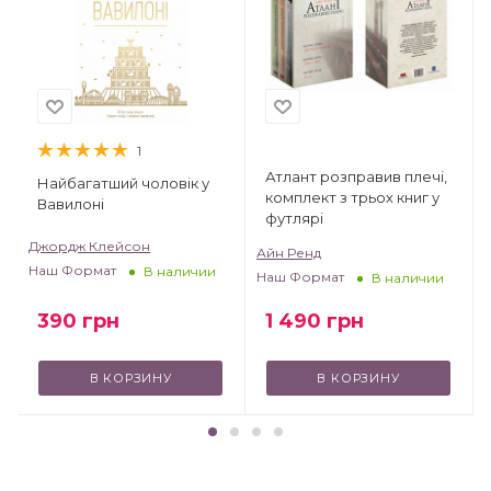
1
Атлант розправив плечі,
Найбагатший чоловік у
комплект з трьох книг у
Вавилоні
футлярі
Джордж Клейсон
Айн Ренд
Наш Формат
В наличии
Наш Формат
В наличии
1 490
грн
390
грн
В КОРЗИНУ
В КОРЗИНУ