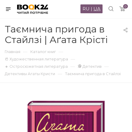
0
RU
|
UA
Таємнича пригода в
Стайлзі | Аґата Крісті
—
—
Главная
Каталог книг
—
📒 Художественная литература
—
—
🔸 Остросюжетная литература
🕵 Детектив
—
Детективы Агаты Кристи
Таємнича пригода в Стайлзі