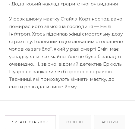
• Додатковий наклад «раритетного» видання
У розкішному маєтку Стайлз-Корт несподівано
помирає його заможна господиня — Емілі
Інґлтроп. Хтось підсипав жінці смертельну дозу
стрихніну. Головним підозрюваним оголошено
чоловіка загиблої, який у разі смерті Емілі має
успадкувати все майно. Але це було б занадто
очевидно… І, звісно, відомий детектив Еркюль
Пуаро не зацікавився б простою справою.
Таємниці, які приховують кімнати маєтку, до
снаги розгадати лише йому.
ЧИТАТЬ ОТРЫВОК
ОТЗЫВЫ
АВТОРЫ