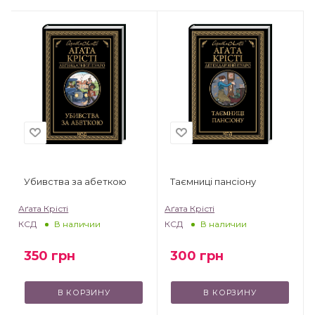
Убивства за абеткою
Таємниці пансіону
Аґата Крісті
Аґата Крісті
А
КСД
КСД
В наличии
В наличии
350
грн
300
грн
В КОРЗИНУ
В КОРЗИНУ