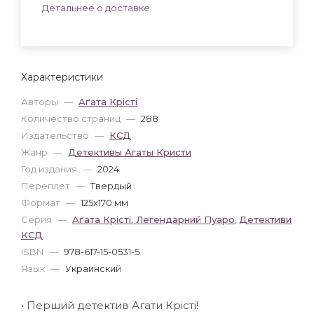
Детальнее о доставке
Характеристики
Авторы
—
Аґата Крісті
Количество страниц
—
288
Издательство
—
КСД
Жанр
—
Детективы Агаты Кристи
Год издания
—
2024
Переплет
—
Твердый
Формат
—
125x170 мм
Серия
—
Аґата Крісті. Легендарний Пуаро
,
Детективи
КСД
ISBN
—
978-617-15-0531-5
Язык
—
Украинский
• Перший детектив Аґати Крісті!