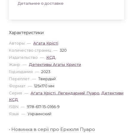
Детальнее о доставке
Характеристики
Авторы
—
Аґата Крісті
Количество страниц
—
320
Издательство
—
КСД
Жанр
—
Детективы Агаты Кристи
Год издания
—
2023
Переплет
—
Твердый
Формат
—
125x170 мм
Серия
—
Аґата Крісті. Легендарний Пуаро
,
Детективи
КСД
ISBN
—
978-617-15-0166-9
Язык
—
Украинский
• Новинка в серії про Еркюля Пуаро