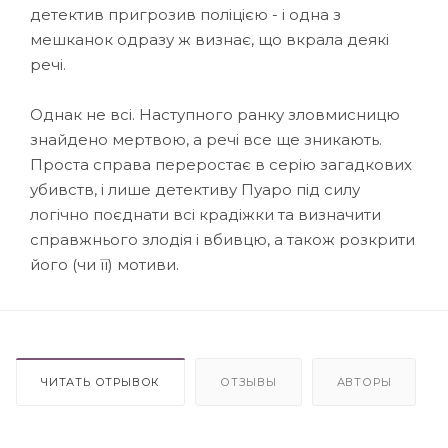
детектив пригрозив поліцією - і одна з
мешканок одразу ж визнає, що вкрала деякі
речі.
Однак не всі. Наступного ранку зловмисницю
знайдено мертвою, а речі все ще зникають.
Проста справа переростає в серію загадкових
убивств, і лише детективу Пуаро під силу
логічно поєднати всі крадіжки та визначити
справжнього злодія і вбивцю, а також розкрити
його (чи її) мотиви.
ЧИТАТЬ ОТРЫВОК
ОТЗЫВЫ
АВТОРЫ