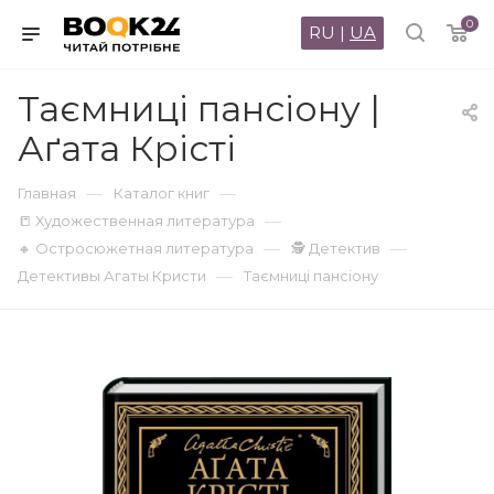
0
RU
|
UA
Таємниці пансіону |
Аґата Крісті
—
—
Главная
Каталог книг
—
📒 Художественная литература
—
—
🔸 Остросюжетная литература
🕵 Детектив
—
Детективы Агаты Кристи
Таємниці пансіону