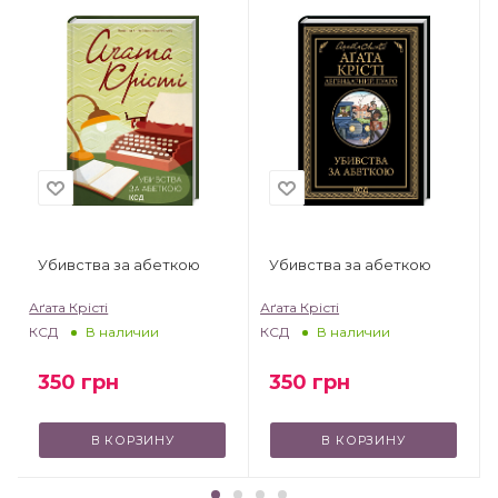
Убивства за абеткою
Убивства за абеткою
Аґата Крісті
Аґата Крісті
А
КСД
КСД
В наличии
В наличии
350
грн
350
грн
В КОРЗИНУ
В КОРЗИНУ