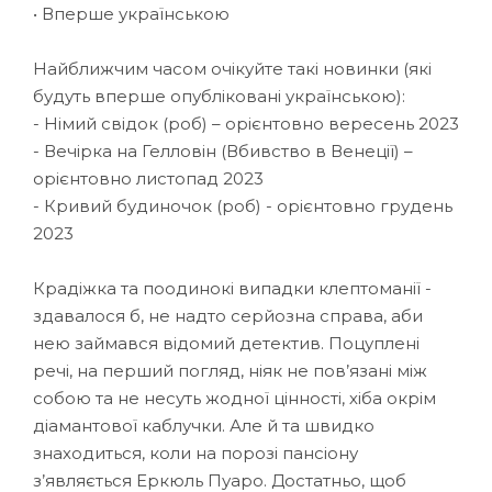
• Вперше українською
Найближчим часом очікуйте такі новинки (які
будуть вперше опубліковані українською):
- Німий свідок (роб) – орієнтовно вересень 2023
- Вечірка на Гелловін (Вбивство в Венеції) –
орієнтовно листопад 2023
- Кривий будиночок (роб) - орієнтовно грудень
2023
Крадіжка та поодинокі випадки клептоманії -
здавалося б, не надто серйозна справа, аби
нею займався відомий детектив. Поцуплені
речі, на перший погляд, ніяк не пов’язані між
собою та не несуть жодної цінності, хіба окрім
діамантової каблучки. Але й та швидко
знаходиться, коли на порозі пансіону
з’являється Еркюль Пуаро. Достатньо, щоб