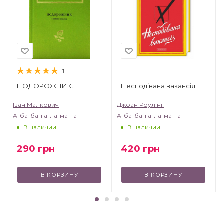
1
ПОДОРОЖНИК.
Несподівана вакансія
Іван Малкович
Джоан Роулінг
А-ба-ба-га-ла-ма-га
А-ба-ба-га-ла-ма-га
В наличии
В наличии
290
грн
420
грн
В КОРЗИНУ
В КОРЗИНУ