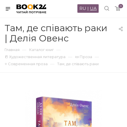
0
RU
|
UA
Там, де співають раки
| Делія Овенс
—
—
Главная
Каталог книг
—
—
📒 Художественная литература
📜 Проза
—
⭐ Современная проза
Там, де співають раки