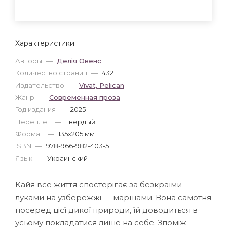
Характеристики
Авторы
—
Делія Овенс
Количество страниц
—
432
Издательство
—
Vivat, Pelican
Жанр
—
Современная проза
Год издания
—
2025
Переплет
—
Твердый
Формат
—
135x205 мм
ISBN
—
978-966-982-403-5
Язык
—
Украинский
Кайя все життя спостерігає за безкраїми
луками на узбережжі — маршами. Вона самотня
посеред цієї дикої природи, їй доводиться в
усьому покладатися лише на себе. Зпоміж