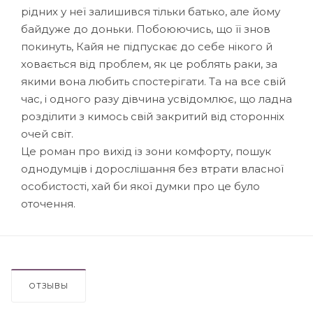
рідних у неї залишився тільки батько, але йому
байдуже до доньки. Побоюючись, що її знов
покинуть, Кайя не підпускає до себе нікого й
ховається від проблем, як це роблять раки, за
якими вона любить спостерігати. Та на все свій
час, і одного разу дівчина усвідомлює, що ладна
розділити з кимось свій закритий від сторонніх
очей світ.
Це роман про вихід із зони комфорту, пошук
однодумців і дорослішання без втрати власної
особистості, хай би якої думки про це було
оточення.
ОТЗЫВЫ