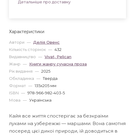
Детальніше про доставку
Характеристики
Автори
—
Делія Овенс
Кількість сторінок
—
432
Видавництво
—
Vivat, Pelican
Жанр
—
Книги жанру сучасна проза
Рік видання
—
2025
Обкладинка
—
Тверда
Формат
—
135x205 мм
ISBN
—
978-966-982-403-5
Мова
—
Українська
Кайя все життя спостерігає за безкраїми
луками на узбережжі — маршами. Вона самотня
посеред цієї дикої природи, їй доводиться в