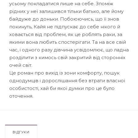
усьому покладатися лише на себе. Зпоміж
рідних у неї залишився тільки батько, але йому
байдуже до доньки. Побоюючись, що її знов
покинуть, Кайя не підпускає до себе нікого й
ховається від проблем, як це роблять раки, за
якими вона любить спостерігати. Та на все свій
час, і одного разу дівчина усвідомлює, що ладна
розділити з кимось свій закритий від сторонніх
очей світ.
Це роман про вихід із зони комфорту, пошук
однодумців і дорослішання без втрати власної
особистості, хай би якої думки про це було
оточення.
ВІДГУКИ