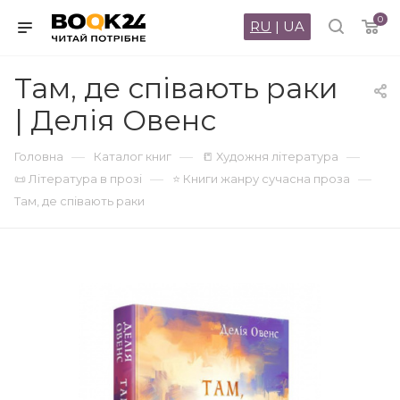
0
RU
|
UA
Там, де співають раки
| Делія Овенс
—
—
—
Головна
Каталог книг
📒 Художня література
—
—
📜 Література в прозі
⭐ Книги жанру сучасна проза
Там, де співають раки