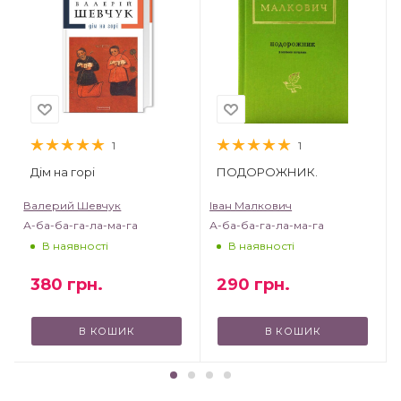
1
1
Дім на горі
ПОДОРОЖНИК.
Валерий Шевчук
Іван Малкович
А-ба-ба-га-ла-ма-га
А-ба-ба-га-ла-ма-га
В наявності
В наявності
380
грн.
290
грн.
В КОШИК
В КОШИК