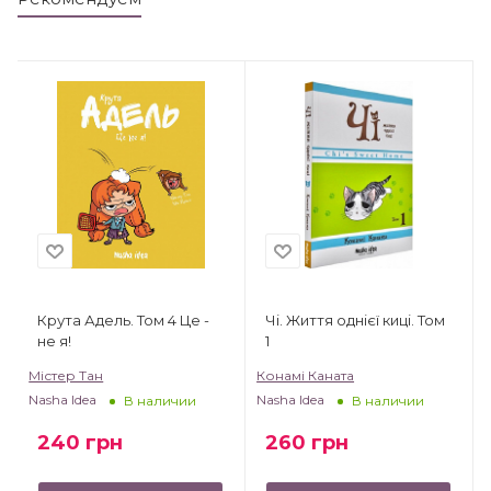
Крута Адель. Том 4 Це -
Чі. Життя однієї киці. Том
не я!
1
Містер Тан
Конамі Каната
Nasha Idea
Nasha Idea
В наличии
В наличии
240
грн
260
грн