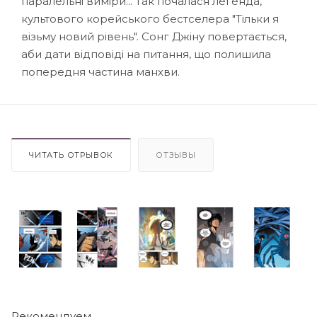
паралельні виміри... Так почалася легенда,
культового корейського бестселера "Тільки я
візьму новий рівень". Сонг Джіну повертається,
аби дати відповіді на питання, що полишила
попередня частина манхви.
ЧИТАТЬ ОТРЫВОК
ОТЗЫВЫ
Рекомендуем