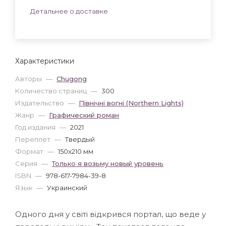
Детальнее о доставке
Характеристики
Авторы
—
Chugong
Количество страниц
—
300
Издательство
—
Північні вогні (Northern Lights)
Жанр
—
Графический роман
Год издания
—
2021
Переплет
—
Твердый
Формат
—
150x210 мм
Серия
—
Только я возьму новый уровень
ISBN
—
978-617-7984-39-8
Язык
—
Украинский
Одного дня у світі відкрився портал, що веде у