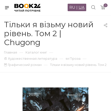
0
RU
|
UA
Тільки я візьму новий
рівень. Том 2 |
Chugong
—
—
Главная
Каталог книг
—
—
📒 Художественная литература
📜 Проза
—
🦉 Графический роман
Тільки я візьму новий рівень. Том 2