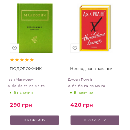
1
ПОДОРОЖНИК.
Несподівана вакансія
Іван Малкович
Джоан Роулінг
А-ба-ба-га-ла-ма-га
А-ба-ба-га-ла-ма-га
В наличии
В наличии
290
грн
420
грн
В КОРЗИНУ
В КОРЗИНУ