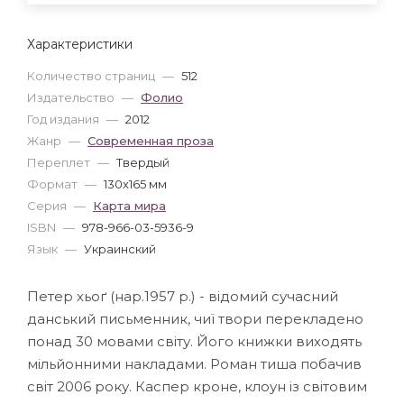
Характеристики
Количество страниц
—
512
Издательство
—
Фолио
Год издания
—
2012
Жанр
—
Современная проза
Переплет
—
Твердый
Формат
—
130x165 мм
Серия
—
Карта мира
ISBN
—
978-966-03-5936-9
Язык
—
Украинский
Петер хьоґ (нар.1957 р.) - відомий сучасний
данський письменник, чиї твори перекладено
понад 30 мовами світу. Його книжки виходять
мільйонними накладами. Роман тиша побачив
світ 2006 року. Каспер кроне, клоун із світовим