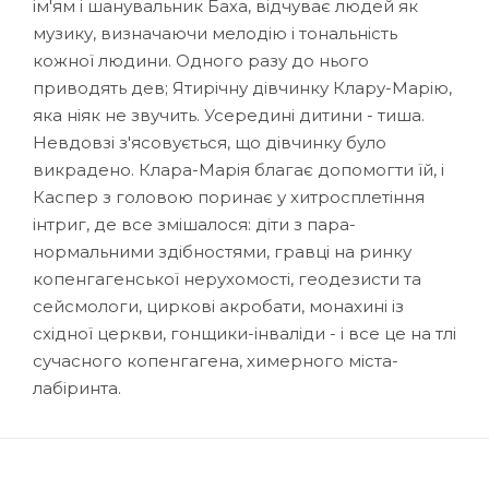
ім'ям і шанувальник Баха, відчуває людей як
музику, визначаючи мелодію і тональність
кожної людини. Одного разу до нього
приводять дев; Ятирічну дівчинку Клару-Марію,
яка ніяк не звучить. Усередині дитини - тиша.
Невдовзі з'ясовується, що дівчинку було
викрадено. Клара-Марія благає допомогти їй, і
Каспер з головою поринає у хитросплетіння
інтриг, де все змішалося: діти з пара-
нормальними здібностями, гравці на ринку
копенгагенської нерухомості, геодезисти та
сейсмологи, циркові акробати, монахині із
східної церкви, гонщики-інваліди - і все це на тлі
сучасного копенгагена, химерного міста-
лабіринта.