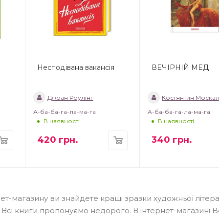
Несподівана вакансія
ВЕЧІРНІЙ МЕД
Джоан Роулінг
Костянтин Моска
А-ба-ба-га-ла-ма-га
А-ба-ба-га-ла-ма-га
В наявності
В наявності
420
грн.
340
грн.
нет-магазину ви знайдете кращі зразки художньої літера
ії. Всі книги пропонуємо недорого. В інтернет-магазині 