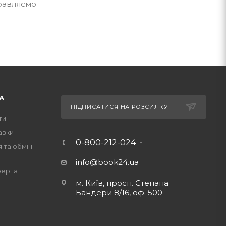
правляємо
А
ПІДПИСАТИСЯ НА РОЗСИЛКУ
ти
авки
0-800-212-024
 та обмін
info@book24.ua
ферта
м. Київ, просп. Степана
Бандери 8/16, оф. 500