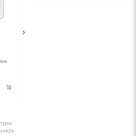
1
На срібнім березі
НЕБОРАК. ЛІТ
ГОЛОВА
лець
Микола Степанович Вінгановський
Віктор Небор
А-ба-ба-га-ла-ма-га
А-ба-ба-га-ла-ма-г
В наявності
В наявності
370
грн.
300
грн.
тури,
Book24