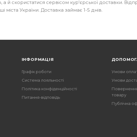
, а й скористатися сервісом кур'єрської доставки. Від
ші міста України. Доставка займає 1-5 днів.
ІНФОРМАЦІЯ
ДОПОМОГ
Графік роботи
Умови опла
Система лояльності
Умови дост
Політика конфіденційності
Повернення
товару
Питання-відповідь
Публічна о