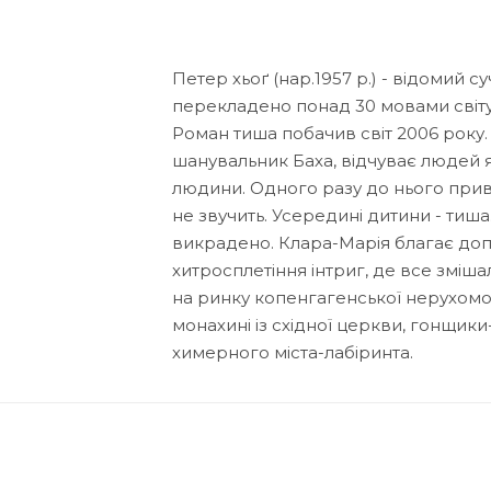
Петер хьоґ (нар.1957 р.) - відомий 
перекладено понад 30 мовами світу
Роман тиша побачив світ 2006 року. 
шанувальник Баха, відчуває людей я
людини. Одного разу до нього приво
не звучить. Усередині дитини - тиша
викрадено. Клара-Марія благає допо
хитросплетіння інтриг, де все зміша
на ринку копенгагенської нерухомос
монахині із східної церкви, гонщики-
химерного міста-лабіринта.