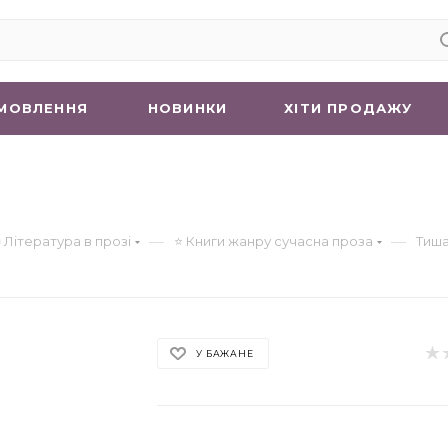
МОВЛЕННЯ
НОВИНКИ
ХIТИ ПРОДАЖУ
—
—
 Література в прозі
⭐ Книги жанру сучасна проза
Тиш
У БАЖАНЕ