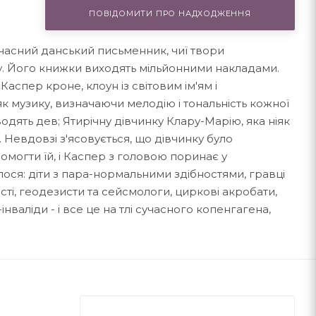
ПОВІДОМИТИ ПРО НАДХОДЖЕННЯ
сучасний данський письменник, чиї твори
. Його книжки виходять мільйонними накладами.
Каспер кроне, клоун із світовим ім'ям і
к музику, визначаючи мелодію і тональність кожної
дять дев; Ятирічну дівчинку Клару-Марію, яка ніяк
. Невдовзі з'ясовується, що дівчинку було
могти їй, і Каспер з головою поринає у
лося: діти з пара-нормальними здібностями, гравці
ті, геодезисти та сейсмологи, циркові акробати,
інваліди - і все це на тлі сучасного копенгагена,