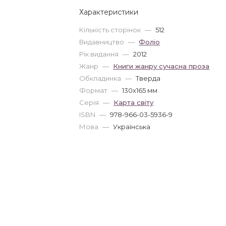
Характеристики
Кількість сторінок
—
512
Видавництво
—
Фоліо
Рік видання
—
2012
Жанр
—
Книги жанру сучасна проза
Обкладинка
—
Тверда
Формат
—
130x165 мм
Серія
—
Карта свiту
ISBN
—
978-966-03-5936-9
Мова
—
Українська