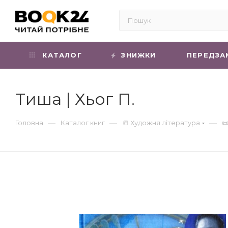
КАТАЛОГ
ЗНИЖКИ
ПЕРЕДЗА
Тиша | Хьог П.
—
—
—
Головна
Каталог книг
📒 Художня література
