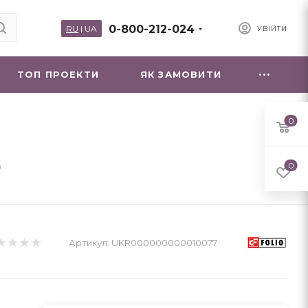
0-800-212-024
RU
|
UA
УВІЙТИ
ТОП ПРОЕКТИ
ЯК ЗАМОВИТИ
0
а
0
Артикул:
UKR000000000010077