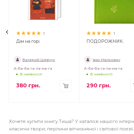
1
1
Дім на горі
ПОДОРОЖНИК.
Валерий Шевчук
Іван Малкович
А-ба-ба-га-ла-ма-га
А-ба-ба-га-ла-ма-га
В наявності
В наявності
380
грн.
290
грн.
Хочете купити книгу Тиша? У каталозі нашого інтер
класичні твори, перлини вітчизняної і світової поез