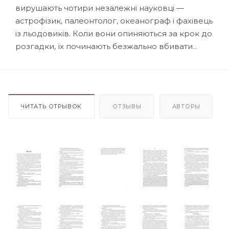
вирушають чотири незалежні науковці —
астрофізик, палеонтолог, океанограф і фахівець
із льодовиків. Коли вони опиняються за крок до
розгадки, їх починають безжально вбивати...
ЧИТАТЬ ОТРЫВОК
ОТЗЫВЫ
АВТОРЫ