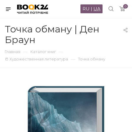
0
RU
|
UA
Точка обману | Ден
Браун
—
—
Главная
Каталог книг
—
📒 Художественная литература
Точка обману