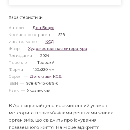
Характеристики
Авторы
—
Ден Браун
Количество страниц
—
528
Издательство
—
КСД
Жанр
—
Художественная литература
Год издания
—
2024
Переплет
—
Твердый
Формат
—
150x220 мм
Серия
—
Детективи КСД
ISBN
—
978-617-15-0619-0
Язык
—
Украинский
В Арктиці знайдено восьмитонний уламок
метеорита із закам’янілими рештками живих
організмів, що свідчить про існування
позаземного життя. На місце відкриття