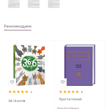
Рекомендуем
4
6
Триста поезій
36 і 6 котів
Ліна Костенко