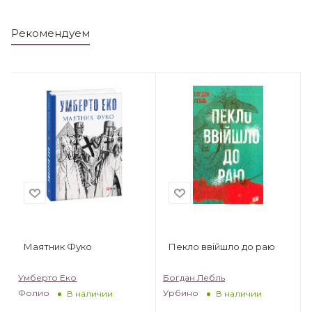
Рекомендуем
Маятник Фуко
Пекло ввійшло до раю
Умберто Еко
Богдан Лебль
Фолио
Урбино
В наличии
В наличии