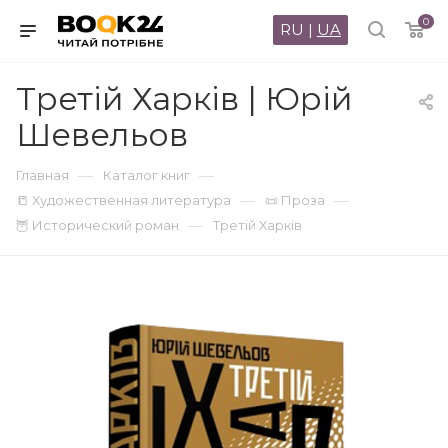
0
RU
|
UA
Третій Харків | Юрій
Шевельов
—
—
Главная
Каталог книг
—
—
📒 Художественная литература
📜 Проза
—
🦉 Исторический роман
Третій Харків