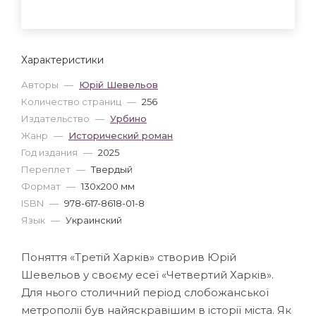
Характеристики
Авторы
—
Юрій Шевельов
Количество страниц
—
256
Издательство
—
Урбино
Жанр
—
Исторический роман
Год издания
—
2025
Переплет
—
Твердый
Формат
—
130x200 мм
ISBN
—
978-617-8618-01-8
Язык
—
Украинский
Поняття «Третій Харків» створив Юрій
Шевельов у своєму есеї «Четвертий Харків».
Для нього столичний період слобожанської
метрополії був найяскравішим в історії міста. Як