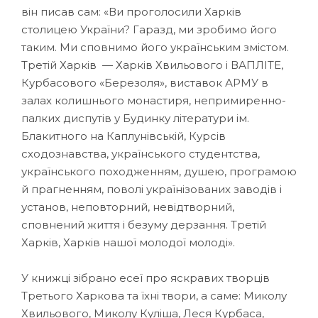
він писав сам: «Ви проголосили Харків
столицею України? Гаразд, ми зробимо його
таким. Ми сповнимо його українським змістом.
Третій Харків — Харків Хвильового і ВАПЛІТЕ,
Курбасового «Березоля», виставок АРМУ в
залах колишнього монастиря, непримиренно-
палких диспутів у Будинку літератури ім.
Блакитного на Каплунівській, Курсів
сходознавства, українського студентства,
українського походженням, душею, програмою
й прагненням, поволі українізованих заводів і
установ, неповторний, невідтворний,
сповнений життя і безуму дерзання. Третій
Харків, Харків нашої молодої молоді».
У книжці зібрано есеї про яскравих творців
Третього Харкова та їхні твори, а саме: Миколу
Хвильового, Миколу Куліша, Леся Курбаса,