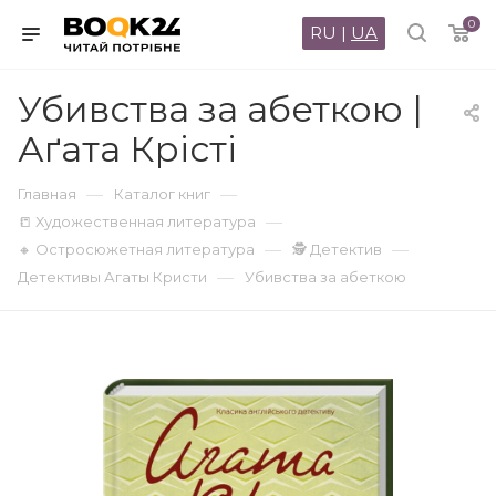
0
RU
|
UA
Убивства за абеткою |
Аґата Крісті
—
—
Главная
Каталог книг
—
📒 Художественная литература
—
—
🔸 Остросюжетная литература
🕵 Детектив
—
Детективы Агаты Кристи
Убивства за абеткою