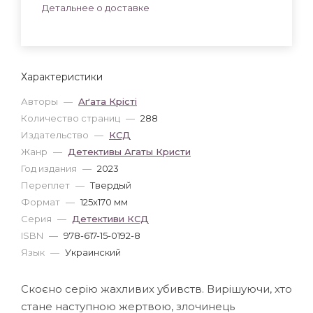
Детальнее о доставке
Характеристики
Авторы
—
Аґата Крісті
Количество страниц
—
288
Издательство
—
КСД
Жанр
—
Детективы Агаты Кристи
Год издания
—
2023
Переплет
—
Твердый
Формат
—
125x170 мм
Серия
—
Детективи КСД
ISBN
—
978-617-15-0192-8
Язык
—
Украинский
Скоєно серію жахливих убивств. Вирішуючи, хто
стане наступною жертвою, злочинець