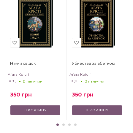
Німий свідок
Убивства за абеткою
Аґата Крісті
Аґата Крісті
А
КСД
КСД
В наличии
В наличии
350
грн
350
грн
В КОРЗИНУ
В КОРЗИНУ