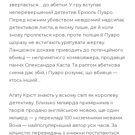
звертається… до абетки. У гру вступає
неперевершений детектив Еркюль Пуаро.
Перед кожним убивством невідомий надсилає
детективові листа, в якому пише, де й коли
знову проллється кров, проте поліція й Пуаро
щоразу не встигають урятувати жертву.
Ланцюжок доказів приводить до потенційного
вбивці — непримітного комівояжера, продавця
панчіх Олександра Каста. Та раптом абеткова
схема дає збій, і Пуаро розуміє, що вбивця —
хтось інший…
Аґату Крісті знають у всьому світі як королеву
детективу. Близько мільярда примірників її
творів продано англійською мовою, ще один
мільярд — у перекладі 100 іноземними мовами.
Вона — найпопулярніший автор усіх часів. За
кількістю перевидань її книжки поступаються