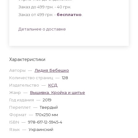
Заказ до 499 грн. - 40
грн
.
Заказ от 499 грн. -
бесплатно
.
Детальнее о доставке
Характеристики
Авторы
—
Лидия Бебешко
Количество страниц
—
128
Издательство
—
КСД
Жанр
—
Вышивка. Кройка и шитье
Год издания
—
2019
Переплет
—
Твердый
Формат
—
170x250 мм
ISBN
—
978-617-12-5945-4
Язык
—
Украинский