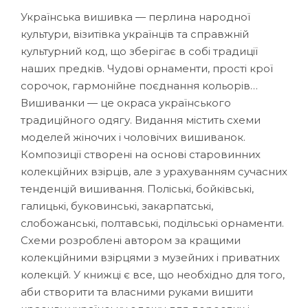
Українська вишивка — перлина народної
культури, візитівка українців та справжній
культурний код, що зберігає в собі традиції
наших предків. Чудові орнаменти, прості крої
сорочок, гармонійне поєднання кольорів…
Вишиванки — це окраса українського
традиційного одягу. Видання містить схеми
моделей жіночих і чоловічих вишиванок.
Композиції створені на основі старовинних
колекційних взірців, але з урахуванням сучасних
тенденцій вишивання. Поліські, бойківські,
галицькі, буковинські, закарпатські,
слобожанські, полтавські, подільські орнаменти.
Схеми розроблені автором за кращими
колекційними взірцями з музейних і приватних
колекцій. У книжці є все, що необхідно для того,
аби створити та власними руками вишити