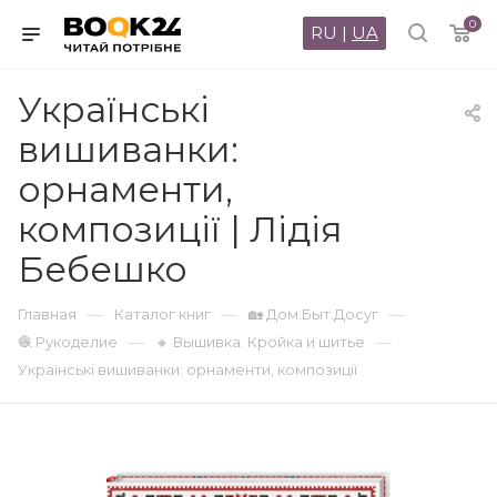
0
RU
|
UA
Українські
вишиванки:
орнаменти,
композиції | Лідія
Бебешко
—
—
—
Главная
Каталог книг
🏡 Дом.Быт.Досуг
—
—
🧶 Рукоделие
🔸 Вышивка. Кройка и шитье
Українські вишиванки: орнаменти, композиції