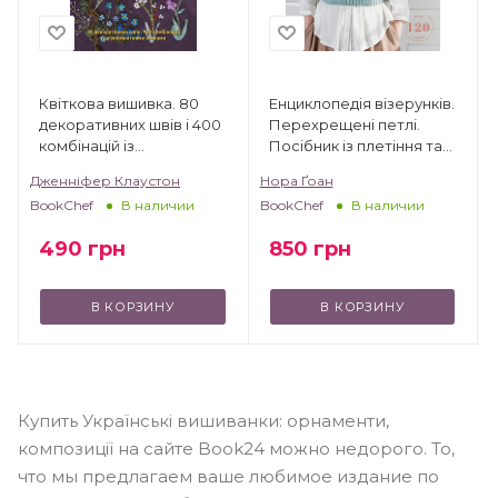
Квіткова вишивка. 80
Енциклопедія візерунків.
декоративних швів і 400
Перехрещені петлі.
комбінацій із
Посібник із плетіння та
різноманітними нитками
дизайну
Дженніфер Клаустон
Нора Ґоан
BookChef
BookChef
В наличии
В наличии
490
грн
850
грн
В КОРЗИНУ
В КОРЗИНУ
Купить Українські вишиванки: орнаменти,
композиції на сайте Book24 можно недорого. То,
что мы предлагаем ваше любимое издание по