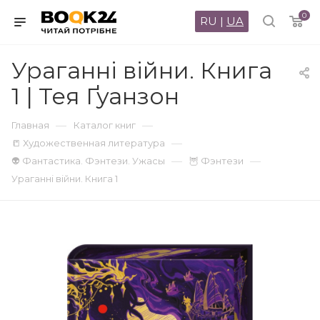
0
RU
|
UA
Ураганні війни. Книга
1 | Тея Ґуанзон
—
—
Главная
Каталог книг
—
📒 Художественная литература
—
—
👽 Фантастика. Фэнтези. Ужасы
🦉 Фэнтези
Ураганні війни. Книга 1