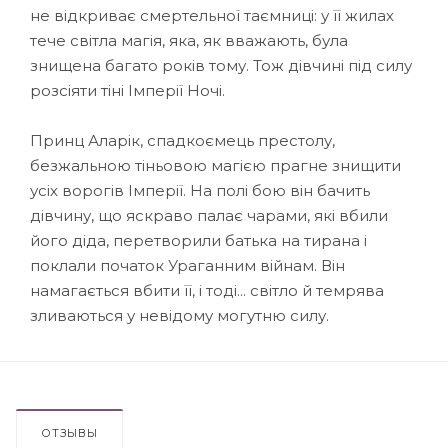
не відкриває смертельної таємниці: у її жилах
тече світла магія, яка, як вважають, була
знищена багато років тому. Тож дівчині під силу
розсіяти тіні Імперії Ночі.
Принц Аларік, спадкоємець престолу,
безжальною тіньовою магією прагне знищити
усіх ворогів Імперії. На полі бою він бачить
дівчину, що яскраво палає чарами, які вбили
його діда, перетворили батька на тирана і
поклали початок Ураганним війнам. Він
намагається вбити її, і тоді... світло й темрява
зливаються у невідому могутню силу.
ОТЗЫВЫ