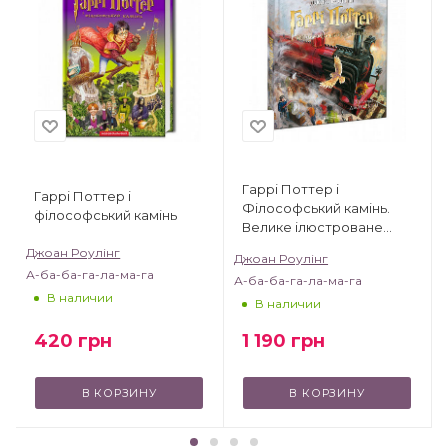
Гаррі Поттер і
Гаррі Поттер і
Філософський камінь.
філософський камінь
Велике ілюстроване
видання
Джоан Роулінг
Джоан Роулінг
А-ба-ба-га-ла-ма-га
А-ба-ба-га-ла-ма-га
В наличии
В наличии
420
грн
1 190
грн
В КОРЗИНУ
В КОРЗИНУ