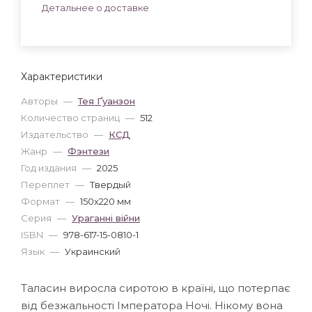
Детальнее о доставке
Характеристики
Авторы
—
Тея Ґуанзон
Количество страниц
—
512
Издательство
—
КСД
Жанр
—
Фэнтези
Год издания
—
2025
Переплет
—
Твердый
Формат
—
150x220 мм
Серия
—
Ураганні війни
ISBN
—
978-617-15-0810-1
Язык
—
Украинский
Таласин виросла сиротою в країні, що потерпає
від безжальності Імператора Ночі. Нікому вона