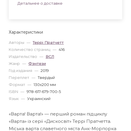
Детальнее о доставке
Характеристики
Авторы
—
Террі Пратчетт
Количество страниц
—
416
Издательство
—
ВСЛ
Жанр
—
Фэнтези
Год издания
—
2019
Переплет
—
Твердый
Формат
—
130x200 мм
ISBN
—
978-617-679-700-5
Язык
—
Украинский
«Варта! Варта!» — перший роман підциклу
«Варта» із серії «Дискосвіт» Террі Пратчетта.
Міська варта славетного міста Анк-Морпорка