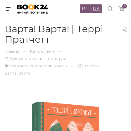
0
RU
|
UA
Варта! Варта! | Террі
Пратчетт
—
—
Главная
Каталог книг
—
📒 Художественная литература
—
—
👽 Фантастика. Фэнтези. Ужасы
🦉 Фэнтези
Варта! Варта!