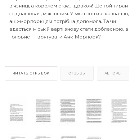
в’язниці, а королем стає… дракон! Ще той тиран
і підпалювач, між іншим. У місті коїться казна-що,
анк-морпоркцям потрібна допомога. Та чи
вдасться міській варті знову стати доблесною, а
головне — врятувати Анк-Морпорк?
ЧИТАТЬ ОТРЫВОК
ОТЗЫВЫ
АВТОРЫ