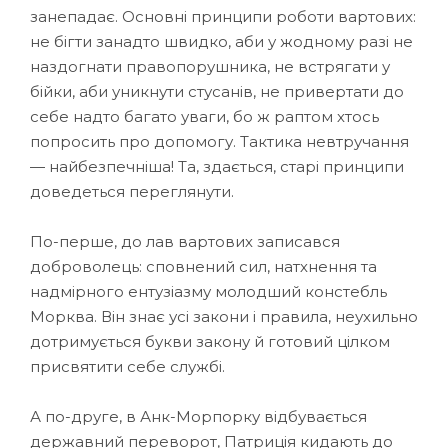
занепадає. Основні принципи роботи вартових:
не бігти занадто швидко, аби у жодному разі не
наздогнати правопорушника, не встрягати у
бійки, аби уникнути стусанів, не привертати до
себе надто багато уваги, бо ж раптом хтось
попросить про допомогу. Тактика невтручання
— найбезпечніша! Та, здається, старі принципи
доведеться переглянути.
По-перше, до лав вартових записався
доброволець: сповнений сил, натхнення та
надмірного ентузіазму молодший констебль
Морква. Він знає усі закони і правила, неухильно
дотримується букви закону й готовий цілком
присвятити себе службі.
А по-друге, в Анк-Морпорку відбувається
державний переворот, Патриція кидають до