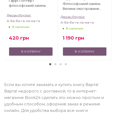
Гаррі Поттер і
Філософський камінь.
філософський камінь
Велике ілюстроване
видання
Джоан Роулінг
Джоан Роулінг
А-ба-ба-га-ла-ма-га
А-ба-ба-га-ла-ма-га
В наличии
В наличии
420
грн
1 190
грн
В КОРЗИНУ
В КОРЗИНУ
Если вы хотите заказать и купить книгу Варта!
Варта! недорого с доставкой, то в интернет-
магазине Book24 сделать это можно простым и
удобным способом, оформив заказ в режиме
онлайн. Для удобства выбора все книги