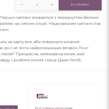
В КОРЗИНУ
 Першої світової зливається з передчуттям Великої
трапляє на смітник історії. Національним напоєм стає
секс.
вить на карту все, аби повернути кохання
є до її ніг вогні найрозкішніших вечірок Лонг-
 ілюзія? Прекрасна, неймовірна ілюзія, якій
авду. І розбити золоте серце Джея Гетсбі…
Все товары категории