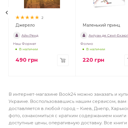
2
Джерело
Маленький принц
т
Айн Ренд
Антуан де Сент-Екзю
Наш Формат
Фолио
В наличии
В наличии
490
грн
220
грн
В интернет-магазине Book24 можно заказать и купи
Украине. Воспользовавшись нашим сервисом, вам не
доставляется в любой город – Киев, Днепр, Харько
фото, ознакомиться с кратким содержанием книги
доступные цены, оперативную доставку. Все книги 