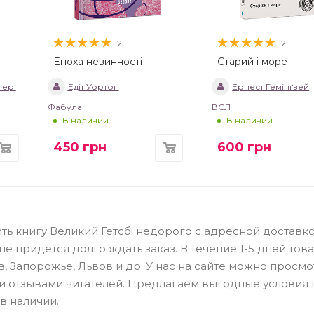
2
2
Епоха невинності
Старий і море
пері
Едіт Уортон
Ернест Гемінґвей
Фабула
ВСЛ
В наличии
В наличии
450
грн
600
грн
ть книгу Великий Гетсбі недорого с адресной доставк
 придется долго ждать заказ. В течение 1-5 дней тов
в, Запорожье, Львов и др. У нас на сайте можно просмо
 и отзывами читателей. Предлагаем выгодные условия
в наличии.