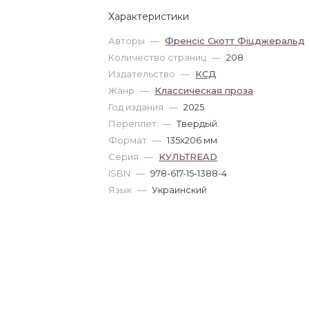
Характеристики
Авторы
—
Френсіс Скотт Фіцджеральд
Количество страниц
—
208
Издательство
—
КСД
Жанр
—
Классическая проза
Год издания
—
2025
Переплет
—
Твердый
Формат
—
135x206 мм
Серия
—
КУЛЬТREAD
ISBN
—
978-617-15-1388-4
Язык
—
Украинский