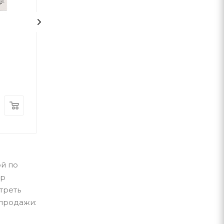
Фієста. І сонце сходить
Любий друг
Ернест Гемінґвей
Мопассан Ги д
ВСЛ
Фолио
В наличии
В наличии
550
грн
480
грн
ой по
ар
треть
 продажи: