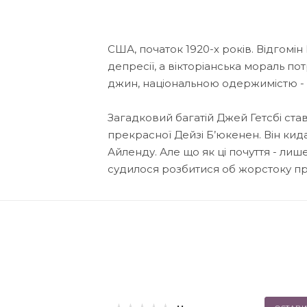
США, початок 1920-х років. Відгомін
депресії, а вікторіанська мораль по
джин, національною одержимістю - 
Загадковий багатій Джей Гетсбі ста
прекрасної Дейзі Б’юкенен. Він кида
Айленду. Але що як ці почуття - лише
судилося розбитися об жорстоку пр