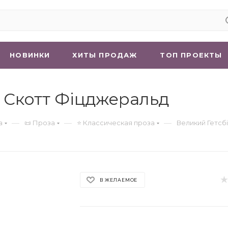
НОВИНКИ
ХИТЫ ПРОДАЖ
ТОП ПРОЕКТЫ
с Скотт Фіцджеральд
—
—
—
а
📜 Проза
⭐ Классическая проза
Великий Гетсбі
В ЖЕЛАЕМОЕ