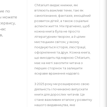
Chitarium видає книжки, які
втілюють важливі теми, такі як
ие по
самопізнання, фантазія, емоційний
вы можете
розвиток дітей, а також соціальні
сервису,
аспекти життя. Ми прагнемо, щоб
нас
кожна книга була не просто
в,
літературним твором, а й цілим
мистецьким світом, у якому
поєднуються історія, ілюстрації,
оформлення та друк. Кожна книга,
що виходить під маркою Chitarium,
має на меті захопити читача з
перших сторінок та залишити
яскраве враження надовго.
З 2025 року ми розширюємо свою
діяльність і починаємо випускати
книги для дорослих читачів. Це
стане важливим етапом у розвитку
нашого видавництва, яке