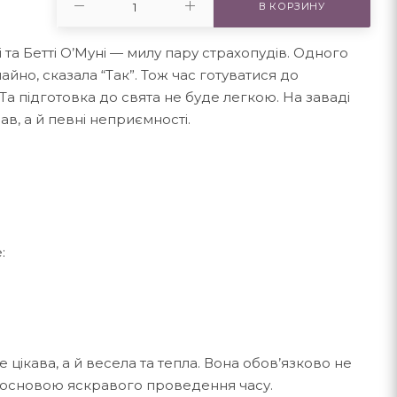
В КОРЗИНУ
 та Бетті О’Муні — милу пару страхопудів. Одного
чайно, сказала “Так”. Тож час готуватися до
Та підготовка до свята не буде легкою. На заваді
в, а й певні неприємності.
:
е цікава, а й весела та тепла. Вона обов’язково не
 основою яскравого проведення часу.