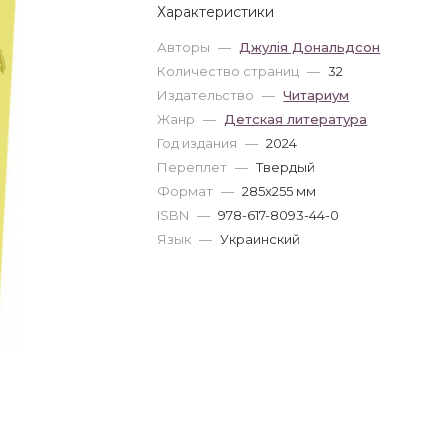
Характеристики
Авторы
—
Джулія Дональдсон
Количество страниц
—
32
Издательство
—
Читариум
Жанр
—
Детская литература
Год издания
—
2024
Переплет
—
Твердый
Формат
—
285x255 мм
ISBN
—
978-617-8093-44-0
Язык
—
Украинский