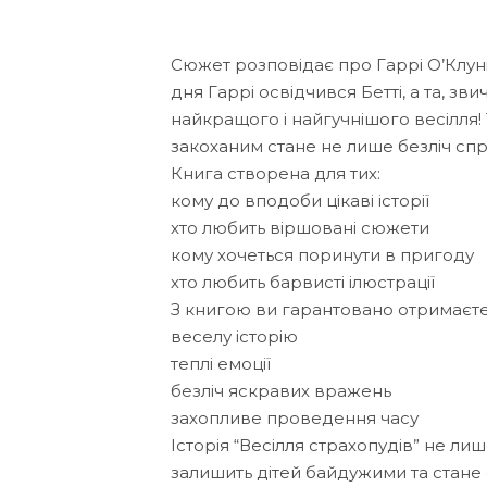
Сюжет розповідає про Гаррі О’Клуні
дня Гаррі освідчився Бетті, а та, зви
найкращого і найгучнішого весілля! 
закоханим стане не лише безліч спра
Книга створена для тих:
кому до вподоби цікаві історії
хто любить віршовані сюжети
кому хочеться поринути в пригоду
хто любить барвисті ілюстрації
З книгою ви гарантовано отримаєте
веселу історію
теплі емоції
безліч яскравих вражень
захопливе проведення часу
Історія “Весілля страхопудів” не лиш
залишить дітей байдужими та стане