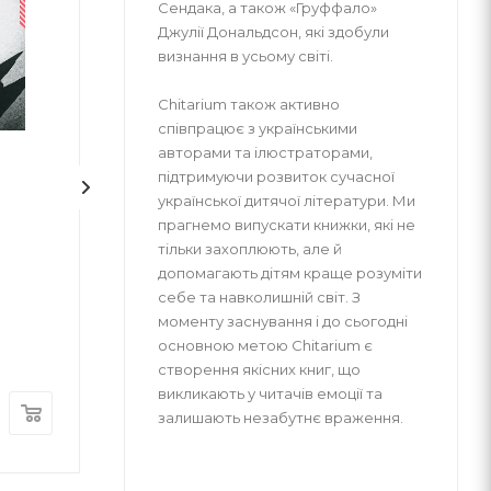
Сендака, а також «Груффало»
Джулії Дональдсон, які здобули
визнання в усьому світі.
Chitarium також активно
співпрацює з українськими
авторами та ілюстраторами,
1
підтримуючи розвиток сучасної
Кіра й таємниця бублика
Напівдикий. Кн
української дитячої літератури. Ми
прагнемо випускати книжки, які не
тільки захоплюють, але й
допомагають дітям краще розуміти
себе та навколишній світ. З
Бодо Шефер
моменту заснування і до сьогодні
основною метою Chitarium є
ВСЛ
ВСЛ
створення якісних книг, що
В наличии
В наличии
викликають у читачів емоції та
280
грн
400
грн
залишають незабутнє враження.