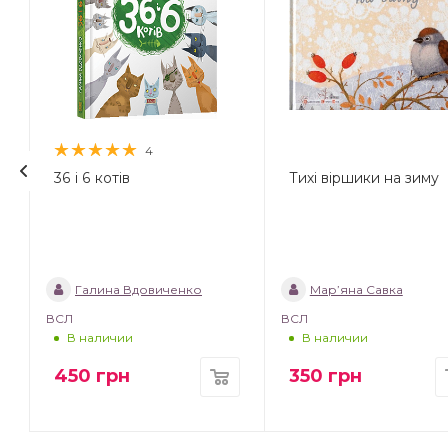
4
36 і 6 котів
Тихі віршики на зиму
Галина Вдовиченко
Мар’яна Савка
ВСЛ
ВСЛ
В наличии
В наличии
450
грн
350
грн