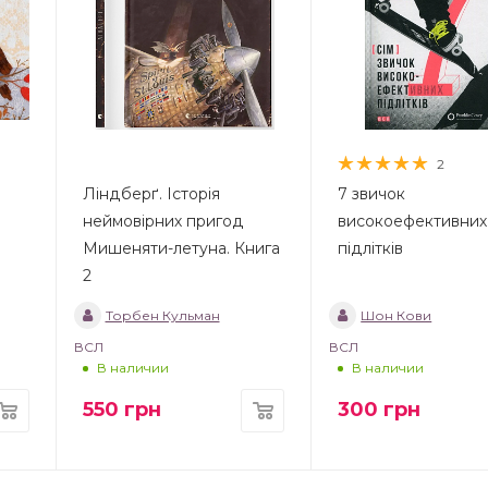
2
Ліндберґ. Історія
7 звичок
неймовірних пригод
високоефективних
Мишеняти-летуна. Книга
підлітків
2
Торбен Кульман
Шон Кови
ВСЛ
ВСЛ
В наличии
В наличии
550
грн
300
грн