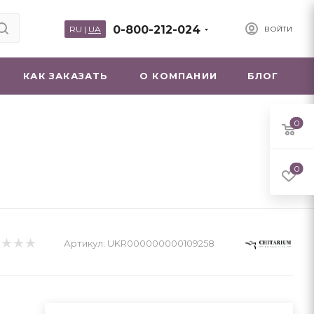
0-800-212-024
RU
|
UA
ВОЙТИ
КАК ЗАКАЗАТЬ
О КОМПАНИИ
БЛОГ
0
0
Артикул:
UKR000000000109258