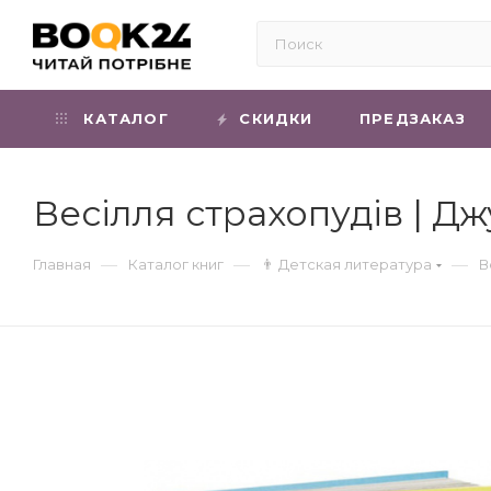
КАТАЛОГ
СКИДКИ
ПРЕДЗАКАЗ
Весілля страхопудів | Д
—
—
—
Главная
Каталог книг
👨 Детская литература
В