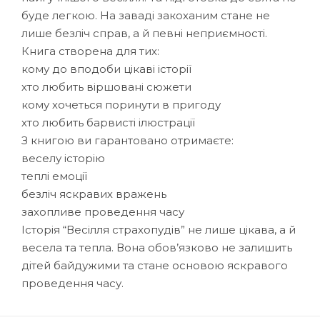
буде легкою. На заваді закоханим стане не
лише безліч справ, а й певні неприємності.
Книга створена для тих:
кому до вподоби цікаві історії
хто любить віршовані сюжети
кому хочеться поринути в пригоду
хто любить барвисті ілюстрації
З книгою ви гарантовано отримаєте:
веселу історію
теплі емоції
безліч яскравих вражень
захопливе проведення часу
Історія “Весілля страхопудів” не лише цікава, а й
весела та тепла. Вона обов’язково не залишить
дітей байдужими та стане основою яскравого
проведення часу.