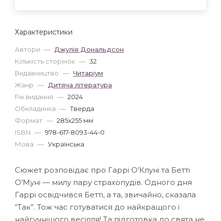
Характеристики
Автори
—
Джулія Дональдсон
Кількість сторінок
—
32
Видавництво
—
Читаріум
Жанр
—
Дитяча література
Рік видання
—
2024
Обкладинка
—
Тверда
Формат
—
285x255 мм
ISBN
—
978-617-8093-44-0
Мова
—
Українська
Сюжет розповідає про Гаррі О’Клуні та Бетті
О’Муні — милу пару страхопудів. Одного дня
Гаррі освідчився Бетті, а та, звичайно, сказала
“Так”. Тож час готуватися до найкращого і
найгучнішого весілля! Та підготовка до свята не