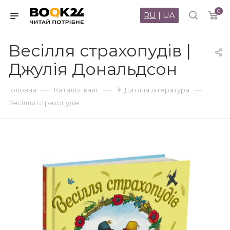
0
RU
|
UA
Весілля страхопудів |
Джулія Дональдсон
—
—
—
Головна
Каталог книг
👨 Дитяча література
Весілля страхопудів