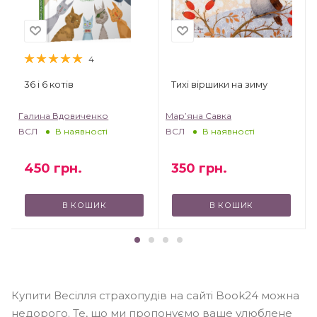
4
36 і 6 котів
Тихі віршики на зиму
Галина Вдовиченко
Мар’яна Савка
ВСЛ
ВСЛ
В наявності
В наявності
450
грн.
350
грн.
В КОШИК
В КОШИК
Купити Весілля страхопудів на сайті Book24 можна
недорого. Те, що ми пропонуємо ваше улюблене