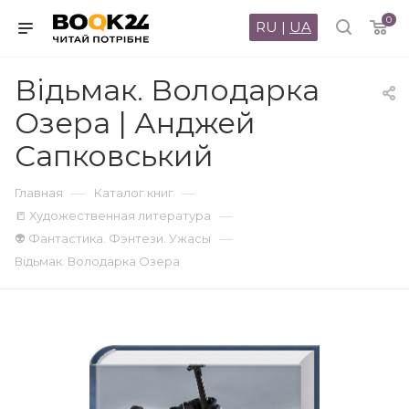
0
RU
|
UA
Відьмак. Володарка
Озера | Анджей
Сапковський
—
—
Главная
Каталог книг
—
📒 Художественная литература
—
👽 Фантастика. Фэнтези. Ужасы
Відьмак. Володарка Озера