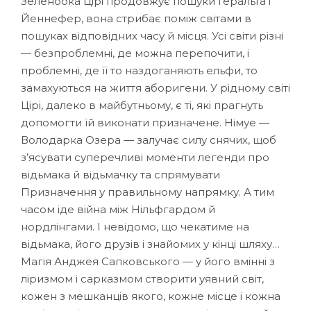
Зеленоока Цірі продовжує пошуки Ґеральта і
Йеннефер, вона стрибає поміж світами в
пошуках відповідних часу й місця. Усі світи різні
— безпроблемні, де можна перепочити, і
проблемні, де її то наздоганяють ельфи, то
замахуються на життя аборигени. У рідному світі
Цірі, далеко в майбутньому, є ті, які прагнуть
допомогти їй виконати призначене. Німуе —
Володарка Озера — залучає силу снячих, щоб
з’ясувати суперечливі моменти легенди про
відьмака й відьмачку та спрямувати
Призначення у правильному напрямку. А тим
часом іде війна між Нільфгардом й
нордлінгами. І невідомо, що чекатиме на
відьмака, його друзів і знайомих у кінці шляху…
Магія Анджея Сапковського — у його вмінні з
ліризмом і сарказмом створити уявний світ,
кожен з мешканців якого, кожне місце і кожна