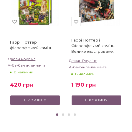
Гаррі Поттер і
Гаррі Поттер і
Філософський камінь.
філософський камінь
Велике ілюстроване
видання
Джоан Роулінг
Джоан Роулінг
А-ба-ба-га-ла-ма-га
А-ба-ба-га-ла-ма-га
В наличии
В наличии
420
грн
1 190
грн
В КОРЗИНУ
В КОРЗИНУ