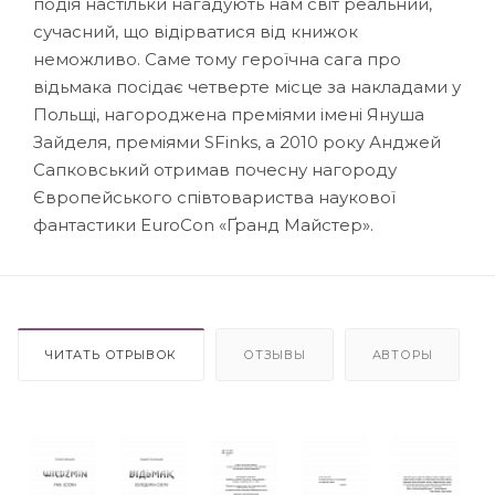
подія настільки нагадують нам світ реальний,
сучасний, що відірватися від книжок
неможливо. Саме тому героїчна сага про
відьмака посідає четверте місце за накладами у
Польщі, нагороджена преміями імені Януша
Зайделя, преміями SFinks, а 2010 року Анджей
Сапковський отримав почесну нагороду
Європейського співтовариства наукової
фантастики EuroCon «Ґранд Майстер».
ЧИТАТЬ ОТРЫВОК
ОТЗЫВЫ
АВТОРЫ