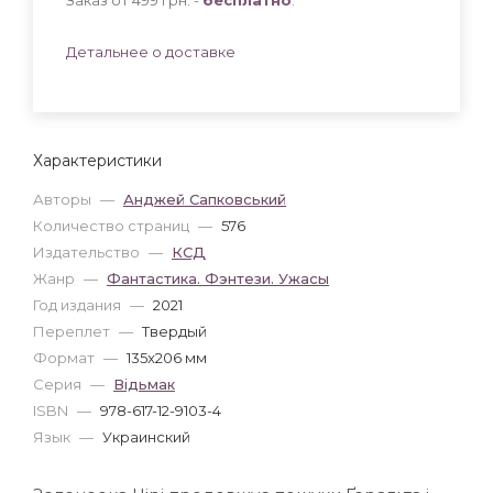
Детальнее о доставке
Характеристики
Авторы
—
Анджей Сапковський
Количество страниц
—
576
Издательство
—
КСД
Жанр
—
Фантастика. Фэнтези. Ужасы
Год издания
—
2021
Переплет
—
Твердый
Формат
—
135x206 мм
Серия
—
Відьмак
ISBN
—
978-617-12-9103-4
Язык
—
Украинский