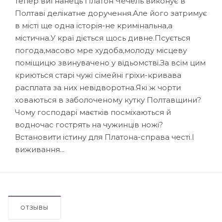
тепер вигнанець Платон Чечель виконує в
Полтаві делікатне доручення.Але його затримує
в місті ще одна історія-не кримінальна,а
містична.У краї діється щось дивне.Псується
погода,масово мре худоба,молоду місцеву
поміщицю звинувачено у відьомстві.За всім цим
криються старі чужі сімейні гріхи-кривава
расплата за них невідворотна.Які ж чорти
ховаються в заболоченому кутку Полтавщини?
Чому господарі маєтків посміхаються й
водночас гострять на чужинців ножі?
Встановити істину для Платона-справа честі.І
виживання...
ОТЗЫВЫ