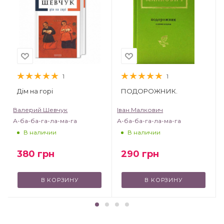
1
1
Дім на горі
ПОДОРОЖНИК.
Валерий Шевчук
Іван Малкович
А-ба-ба-га-ла-ма-га
А-ба-ба-га-ла-ма-га
В наличии
В наличии
380
грн
290
грн
В КОРЗИНУ
В КОРЗИНУ