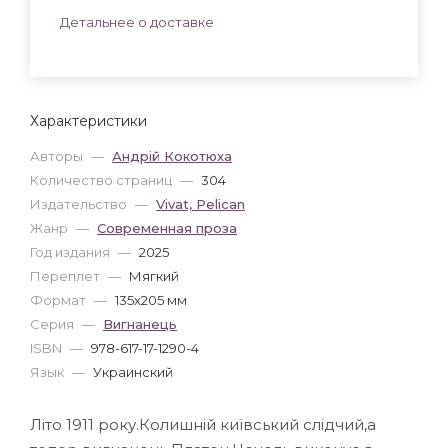
Детальнее о доставке
Характеристики
Авторы
—
Андрій Кокотюха
Количество страниц
—
304
Издательство
—
Vivat, Pelican
Жанр
—
Современная проза
Год издания
—
2025
Переплет
—
Мягкий
Формат
—
135x205 мм
Серия
—
Вигнанець
ISBN
—
978-617-17-1290-4
Язык
—
Украинский
Літо 1911 року.Колишній київський слідчий,а