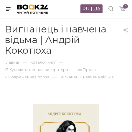
0
RU
|
UA
Вигнанець і навчена
відьма | Андрій
Кокотюха
—
—
Главная
Каталог книг
—
—
📒 Художественная литература
📜 Проза
—
⭐ Современная проза
Вигнанець і навчена відьма