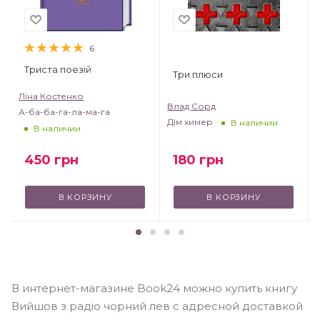
6
Триста поезій
Три плюси
Ліна Костенко
Влад Сорд
А-ба-ба-га-ла-ма-га
Дім химер
В наличии
В наличии
450
грн
180
грн
В КОРЗИНУ
В КОРЗИНУ
В интернет-магазине Book24 можно купить книгу
Вийшов з радіо чорний лев с адресной доставкой