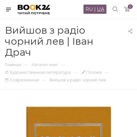
0
RU
|
UA
Вийшов з радіо
чорний лев | Іван
Драч
—
—
Главная
Каталог книг
—
—
📒 Художественная литература
🖋 Поэзия
—
🦉 Современная
Вийшов з радіо чорний лев