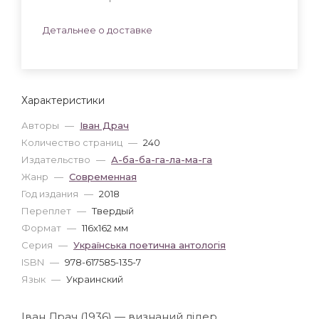
Детальнее о доставке
Характеристики
Авторы
—
Іван Драч
Количество страниц
—
240
Издательство
—
А-ба-ба-га-ла-ма-га
Жанр
—
Современная
Год издания
—
2018
Переплет
—
Твердый
Формат
—
116x162 мм
Серия
—
Українська поетична антологія
ISBN
—
978-617585-135-7
Язык
—
Украинский
Іван Драч (1936) — визнаний лідер