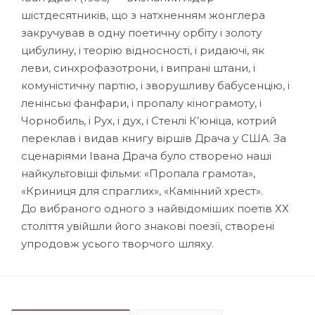
шістдесятників, що з натхненням жонглера
закручував в одну поетичну орбіту і золоту
цибулину, і теорію відносності, і ридаючі, як
леви, синхрофазотрони, і випрані штани, і
комуністичну партію, і зворушливу бабусенцію, і
ленінські фанфари, і пропалу кінограмоту, і
Чорнобиль, і Рух, і дух, і Стенлі К’юніца, котрий
переклав і видав книгу віршів Драча у США. За
сценаріями Івана Драча було створено наші
найкультовіші фільми: «Пропала грамота»,
«Криниця для спраглих», «Камінний хрест».
До вибраного одного з найвідоміших поетів ХХ
століття увійшли його знакові поезії, створені
упродовж усього творчого шляху.